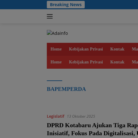
Langsung
Breaking News
ke
konten
Home
Kebijakan Privasi
Kontak
Ma
Home
Kebijakan Privasi
Kontak
Ma
BAPEMPERDA
Legislatif
13 Oktober 2025
DPRD Kotabaru Ajukan Tiga Rap
Inisiatif, Fokus Pada Digitalisas