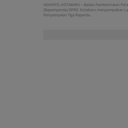
dan Lingkungan
ADAINFO, KOTABARU – Badan Pembentukan Pera
(Bapemperda) DPRD Kotabaru menyampaikan L
Penyampaian Tiga Raperda…