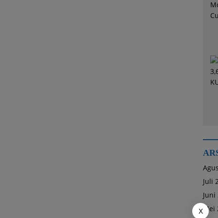
AR
Agus
Juli
Juni
Mei 
X