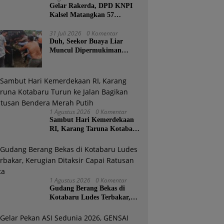
Gelar Rakerda, DPD KNPI
Kalsel Matangkan 57
Program Kerja dan Soroti
Pemadaman Listrik PLN
31 Juli 2026
0 Komentar
Duh, Seekor Buaya Liar
Muncul Dipermukiman
Warga Pelajau Baru
Kotabaru
1 Agustus 2026
0 Komentar
Sambut Hari Kemerdekaan
RI, Karang Taruna Kotabaru
Turun ke Jalan Bagikan
Ratusan Bendera Merah
Putih
1 Agustus 2026
0 Komentar
Gudang Berang Bekas di
Kotabaru Ludes Terbakar,
Kerugian Ditaksir Capai
Ratusan Juta