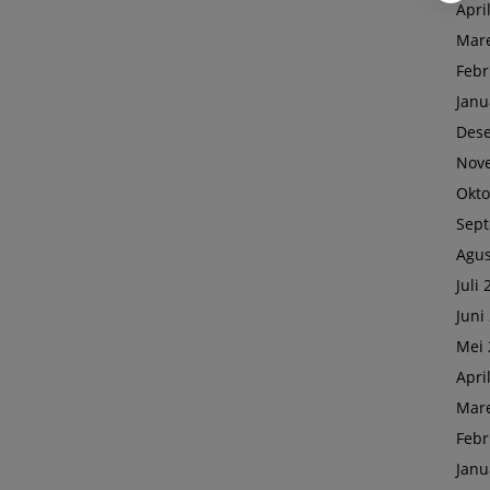
Apri
Mare
Febr
Janu
Des
Nov
Okto
Sep
Agus
Juli
Juni
Mei 
Apri
Mare
Febr
Janu