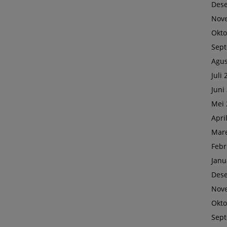
Des
Nov
Okto
Sep
Agus
Juli
Juni
Mei 
Apri
Mare
Febr
Janu
Des
Nov
Okto
Sep