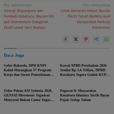
Navigasi
Pos sebelumnya
Pos selanjutnya
Sinergi Disparpora dan
Cetak Generasi Hebat, Bunda
pos
Pemkab Kotabaru: Musen VIII
PAUD Tanah Bumbu Ajak
Jadi Momentum Dongkrak
Masyarakat Perkuat
Ekraf Lewat Seni Budaya
Kolaborasi
Baca Juga
Gelar Rakerda, DPD KNPI
Kawal APBD Perubahan 2026
Kalsel Matangkan 57 Program
Senilai Rp 3,6 Triliun, DPRD
Kerja dan Soroti Pemadaman
Kotabaru Segera Godok KUPA-
Listrik PLN
PPAS
Gelar Pekan ASI Sedunia 2026,
Pegawai & Masyarakat
GENSAI Movement Tegaskan
Kotabaru Diminta Tertib Bayar
Menyusui Bukan Cuma Tugas
Pajak Setiap Tahun
Ibu