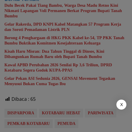
Dulu Becek Pakai Tiang Bambu, Warga Desa Madu Retno Kini
Nikmati Lapangan Voli Permanen Berkat Program Bupati Tanah
Bumbu
Gelar Rakerda, DPD KNPI Kalsel Matangkan 57 Program Kerja
dan Soroti Pemadaman Listrik PLN
Borong 4 Penghargaan di HKG PKK Kalsel ke-54, TP PKK Tanah
Bumbu Buktikan Komitmen Kesejahteraan Keluarga
Kisah Haru Misran: Dua Tahun Tinggal di Dinsos, Kini
Dibangunkan Rumah Baru oleh Bupati Tanah Bumbu
Kawal APBD Perubahan 2026 Senilai Rp 3,6 Triliun, DPRD
Kotabaru Segera Godok KUPA-PPAS
Gelar Pekan ASI Sedunia 2026, GENSAI Movement Tegaskan
Menyusui Bukan Cuma Tugas Ibu
Dibaca :
65
X
DISPARPORA
KOTABARU HEBAT
PARIWISATA
PEMKAB KOTABARU
PEMUDA