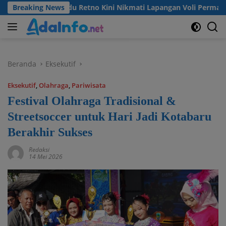
Langsung
a Desa Madu Retno Kini Nikmati Lapangan Voli Permanen Berka
Breaking News
ke
konten
Beranda
Eksekutif
Eksekutif
,
Olahraga
,
Pariwisata
Festival Olahraga Tradisional &
Streetsoccer untuk Hari Jadi Kotabaru
Berakhir Sukses
Redaksi
14 Mei 2026