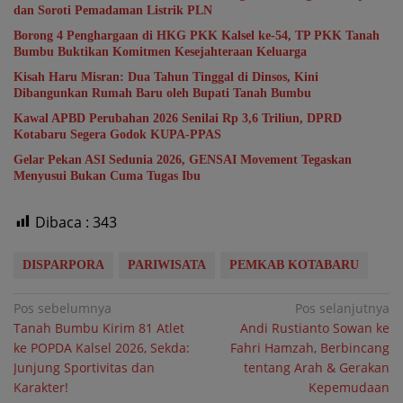
dan Soroti Pemadaman Listrik PLN
Borong 4 Penghargaan di HKG PKK Kalsel ke-54, TP PKK Tanah
Bumbu Buktikan Komitmen Kesejahteraan Keluarga
Kisah Haru Misran: Dua Tahun Tinggal di Dinsos, Kini
Dibangunkan Rumah Baru oleh Bupati Tanah Bumbu
Kawal APBD Perubahan 2026 Senilai Rp 3,6 Triliun, DPRD
Kotabaru Segera Godok KUPA-PPAS
Gelar Pekan ASI Sedunia 2026, GENSAI Movement Tegaskan
Menyusui Bukan Cuma Tugas Ibu
Dibaca :
343
DISPARPORA
PARIWISATA
PEMKAB KOTABARU
Navigasi
Pos sebelumnya
Pos selanjutnya
Tanah Bumbu Kirim 81 Atlet
Andi Rustianto Sowan ke
pos
ke POPDA Kalsel 2026, Sekda:
Fahri Hamzah, Berbincang
Junjung Sportivitas dan
tentang Arah & Gerakan
Karakter!
Kepemudaan