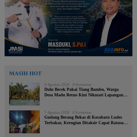
MASIH HOT
6 Agustus 2026
0 Komentar
Dulu Becek Pakai Tiang Bambu, Warga
Desa Madu Retno Kini Nikmati Lapangan
Voli Permanen Berkat Program Bupati
Tanah Bumbu
1 Agustus 2026
0 Komentar
Gudang Berang Bekas di Kotabaru Ludes
Terbakar, Kerugian Ditaksir Capai Ratusan
Juta