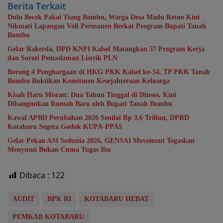
Berita Terkait
Dulu Becek Pakai Tiang Bambu, Warga Desa Madu Retno Kini
Nikmati Lapangan Voli Permanen Berkat Program Bupati Tanah
Bumbu
Gelar Rakerda, DPD KNPI Kalsel Matangkan 57 Program Kerja
dan Soroti Pemadaman Listrik PLN
Borong 4 Penghargaan di HKG PKK Kalsel ke-54, TP PKK Tanah
Bumbu Buktikan Komitmen Kesejahteraan Keluarga
Kisah Haru Misran: Dua Tahun Tinggal di Dinsos, Kini
Dibangunkan Rumah Baru oleh Bupati Tanah Bumbu
Kawal APBD Perubahan 2026 Senilai Rp 3,6 Triliun, DPRD
Kotabaru Segera Godok KUPA-PPAS
Gelar Pekan ASI Sedunia 2026, GENSAI Movement Tegaskan
Menyusui Bukan Cuma Tugas Ibu
Dibaca :
122
AUDIT
BPK RI
KOTABARU HEBAT
PEMKAB KOTABARU