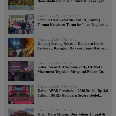
Desa Madu Retno Kini Nikmati Lapangan
Voli Permanen Berkat Program Bupati
Tanah Bumbu
1 Agustus 2026
0 Komentar
Sambut Hari Kemerdekaan RI, Karang
Taruna Kotabaru Turun ke Jalan Bagikan
Ratusan Bendera Merah Putih
1 Agustus 2026
0 Komentar
Gudang Berang Bekas di Kotabaru Ludes
Terbakar, Kerugian Ditaksir Capai Ratusan
Juta
2 Agustus 2026
0 Komentar
Gelar Pekan ASI Sedunia 2026, GENSAI
Movement Tegaskan Menyusui Bukan Cuma
Tugas Ibu
3 Agustus 2026
0 Komentar
Kawal APBD Perubahan 2026 Senilai Rp 3,6
Triliun, DPRD Kotabaru Segera Godok
KUPA-PPAS
3 Agustus 2026
0 Komentar
Kisah Haru Misran: Dua Tahun Tinggal di