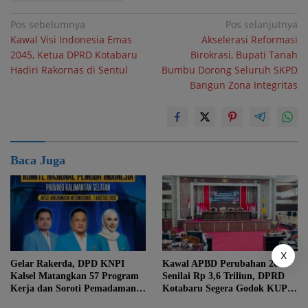
Navigasi
Pos sebelumnya
Pos selanjutnya
Kawal Visi Indonesia Emas
Akselerasi Reformasi
pos
2045, Ketua DPRD Kotabaru
Birokrasi, Bupati Tanah
Hadiri Rakornas di Sentul
Bumbu Dorong Seluruh SKPD
Bangun Zona Integritas
Baca Juga
X
Gelar Rakerda, DPD KNPI
Kawal APBD Perubahan 2026
Kalsel Matangkan 57 Program
Senilai Rp 3,6 Triliun, DPRD
Kerja dan Soroti Pemadaman
Kotabaru Segera Godok KUPA-
Listrik PLN
PPAS