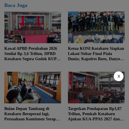
Baca Juga
Kawal APBD Perubahan 2026
Ketua KONI Kotabaru Siapkan
Senilai Rp 3,6 Triliun, DPRD
Lokasi Nobar Final Piala
Kotabaru Segera Godok KUPA-
Dunia; Kapolres Baru, Danyon
PPAS
hingga Danlanal Turun Tangan
X
Bulan Depan Tambang di
Targetkan Pendapatan Rp3,87
Kotabaru Beroperasi lagi,
Triliun, Pemkab Kotabaru
Perusahaan Komitmen Serap
Ajukan KUA-PPAS 2027 dan 3
Tenaga Kerja Lokal
Raperda Prioritas