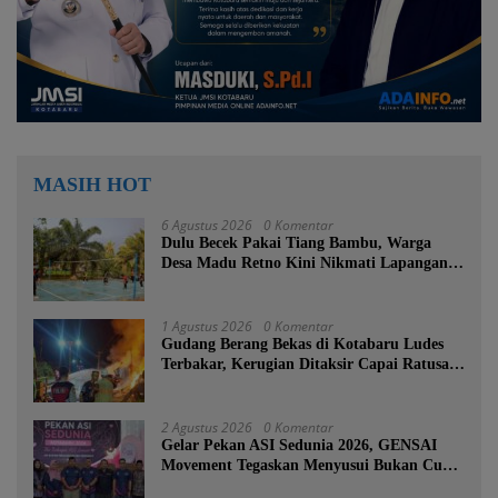
MASIH HOT
6 Agustus 2026
0 Komentar
Dulu Becek Pakai Tiang Bambu, Warga
Desa Madu Retno Kini Nikmati Lapangan
Voli Permanen Berkat Program Bupati
Tanah Bumbu
1 Agustus 2026
0 Komentar
Gudang Berang Bekas di Kotabaru Ludes
Terbakar, Kerugian Ditaksir Capai Ratusan
Juta
2 Agustus 2026
0 Komentar
Gelar Pekan ASI Sedunia 2026, GENSAI
Movement Tegaskan Menyusui Bukan Cuma
Tugas Ibu