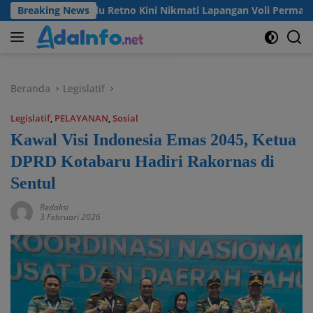
Langsung
Desa Madu Retno Kini Nikmati Lapangan Voli Permanen Berkat 
Breaking News
ke
konten
Beranda
Legislatif
Legislatif
,
PELAYANAN
,
Sosial
Kawal Visi Indonesia Emas 2045, Ketua
DPRD Kotabaru Hadiri Rakornas di
Sentul
Redaksi
3 Februari 2026