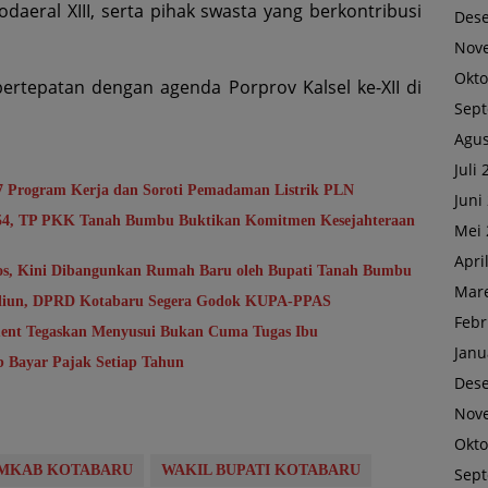
odaeral XIII, serta pihak swasta yang berkontribusi
Des
Nov
Okto
rtepatan dengan agenda Porprov Kalsel ke-XII di
Sep
Agus
Juli
7 Program Kerja dan Soroti Pemadaman Listrik PLN
Juni
-54, TP PKK Tanah Bumbu Buktikan Komitmen Kesejahteraan
Mei 
Apri
sos, Kini Dibangunkan Rumah Baru oleh Bupati Tanah Bumbu
Mare
riliun, DPRD Kotabaru Segera Godok KUPA-PPAS
Febr
ent Tegaskan Menyusui Bukan Cuma Tugas Ibu
Janu
b Bayar Pajak Setiap Tahun
Des
Nov
Okto
MKAB KOTABARU
WAKIL BUPATI KOTABARU
Sep