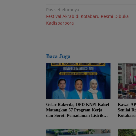
Navigasi
Pos sebelumnya
Festival Akrab di Kotabaru Resmi Dibuka
pos
Kadisparpora
Baca Juga
Gelar Rakerda, DPD KNPI Kalsel
Kawal AP
Matangkan 57 Program Kerja
Senilai R
dan Soroti Pemadaman Listrik
Kotabaru
PLN
PPAS