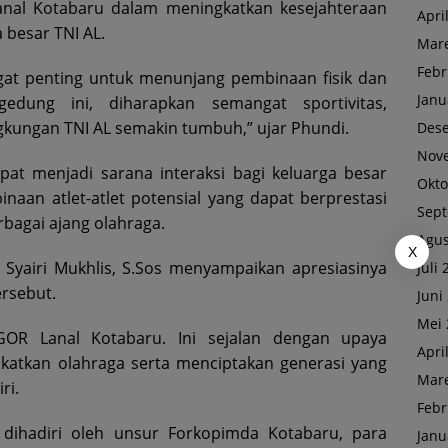
nal Kotabaru dalam meningkatkan kesejahteraan
Apri
a besar TNI AL.
Mare
Febr
ngat penting untuk menunjang pembinaan fisik dan
Janu
edung ini, diharapkan semangat sportivitas,
gkungan TNI AL semakin tumbuh,” ujar Phundi.
Des
Nov
apat menjadi sarana interaksi bagi keluarga besar
Okto
naan atlet-atlet potensial yang dapat berprestasi
Sep
bagai ajang olahraga.
Agus
X
 Syairi Mukhlis, S.Sos menyampaikan apresiasinya
Juli
ersebut.
Juni
Mei 
OR Lanal Kotabaru. Ini sejalan dengan upaya
Apri
atkan olahraga serta menciptakan generasi yang
Mare
ri.
Febr
 dihadiri oleh unsur Forkopimda Kotabaru, para
Janu