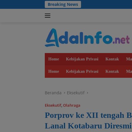
Langsung
Breaking News
ke
konten
Home
Kebijakan Privasi
Kontak
Ma
Home
Kebijakan Privasi
Kontak
Ma
Beranda
Eksekutif
Eksekutif
,
Olahraga
Porprov ke XII tengah 
Lanal Kotabaru Diresm