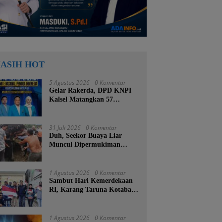
ASIH HOT
5 Agustus 2026
0 Komentar
Gelar Rakerda, DPD KNPI
Kalsel Matangkan 57
Program Kerja dan Soroti
Pemadaman Listrik PLN
31 Juli 2026
0 Komentar
Duh, Seekor Buaya Liar
Muncul Dipermukiman
Warga Pelajau Baru
Kotabaru
1 Agustus 2026
0 Komentar
Sambut Hari Kemerdekaan
RI, Karang Taruna Kotabaru
Turun ke Jalan Bagikan
Ratusan Bendera Merah
Putih
1 Agustus 2026
0 Komentar