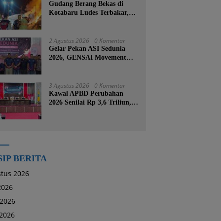
Gudang Berang Bekas di
Kotabaru Ludes Terbakar,
Kerugian Ditaksir Capai
Ratusan Juta
2 Agustus 2026
0 Komentar
Gelar Pekan ASI Sedunia
2026, GENSAI Movement
Tegaskan Menyusui Bukan
Cuma Tugas Ibu
3 Agustus 2026
0 Komentar
Kawal APBD Perubahan
2026 Senilai Rp 3,6 Triliun,
DPRD Kotabaru Segera
Godok KUPA-PPAS
SIP BERITA
tus 2026
 2026
 2026
2026