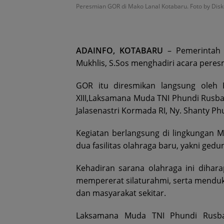
Peresmian GOR di Mako Lanal Kotabaru. Foto by Dis
ADAINFO, KOTABARU
– Pemerintah K
Mukhlis, S.Sos menghadiri acara pere
GOR itu diresmikan langsung oleh
XIII,Laksamana Muda TNI Phundi Rusb
Jalasenastri Kormada RI, Ny. Shanty Ph
Kegiatan berlangsung di lingkungan 
dua fasilitas olahraga baru, yakni ged
Kehadiran sarana olahraga ini dihar
mempererat silaturahmi, serta menduk
dan masyarakat sekitar.
Laksamana Muda TNI Phundi Rus