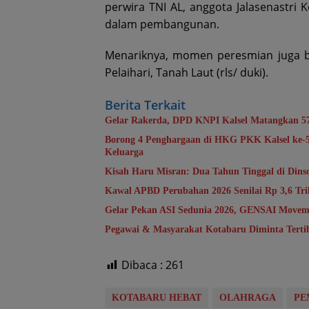
perwira TNI AL, anggota Jalasenastri K
dalam pembangunan.
Menariknya, momen peresmian juga be
Pelaihari, Tanah Laut (rls/ duki).
Berita Terkait
Gelar Rakerda, DPD KNPI Kalsel Matangkan 5
Borong 4 Penghargaan di HKG PKK Kalsel ke
Keluarga
Kisah Haru Misran: Dua Tahun Tinggal di Din
Kawal APBD Perubahan 2026 Senilai Rp 3,6 T
Gelar Pekan ASI Sedunia 2026, GENSAI Movem
Pegawai & Masyarakat Kotabaru Diminta Terti
Dibaca :
261
KOTABARU HEBAT
OLAHRAGA
PE