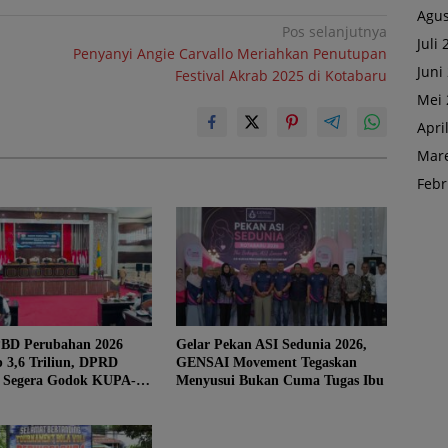
Agus
Pos selanjutnya
Juli
Penyanyi Angie Carvallo Meriahkan Penutupan
Juni
Festival Akrab 2025 di Kotabaru
Mei 
Apri
Mare
Febr
BD Perubahan 2026
Gelar Pekan ASI Sedunia 2026,
p 3,6 Triliun, DPRD
GENSAI Movement Tegaskan
 Segera Godok KUPA-
Menyusui Bukan Cuma Tugas Ibu