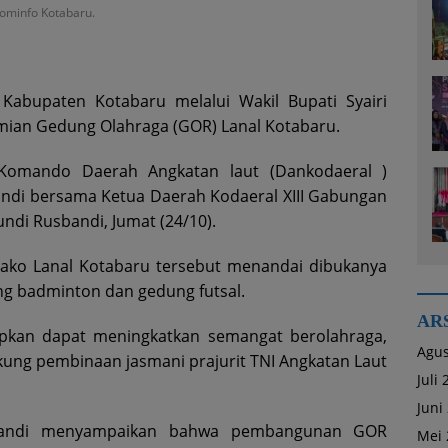
kominfo Kotabaru.
abupaten Kotabaru melalui Wakil Bupati Syairi
smian Gedung Olahraga (GOR) Lanal Kotabaru.
 Komando Daerah Angkatan laut (Dankodaeral )
andi bersama Ketua Daerah Kodaeral XIII Gabungan
undi Rusbandi, Jumat (24/10).
Mako Lanal Kotabaru tersebut menandai dibukanya
ung badminton dan gedung futsal.
AR
apkan dapat meningkatkan semangat berolahraga,
Agus
ung pembinaan jasmani prajurit TNI Angkatan Laut
Juli
Juni
bandi menyampaikan bahwa pembangunan GOR
Mei 