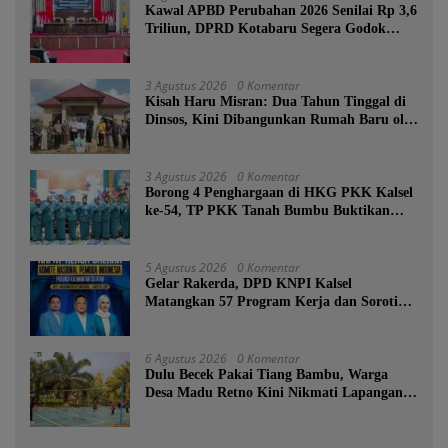
Kawal APBD Perubahan 2026 Senilai Rp 3,6
Triliun, DPRD Kotabaru Segera Godok
KUPA-PPAS
3 Agustus 2026
0 Komentar
Kisah Haru Misran: Dua Tahun Tinggal di
Dinsos, Kini Dibangunkan Rumah Baru oleh
Bupati Tanah Bumbu
3 Agustus 2026
0 Komentar
Borong 4 Penghargaan di HKG PKK Kalsel
ke-54, TP PKK Tanah Bumbu Buktikan
Komitmen Kesejahteraan Keluarga
5 Agustus 2026
0 Komentar
Gelar Rakerda, DPD KNPI Kalsel
Matangkan 57 Program Kerja dan Soroti
Pemadaman Listrik PLN
6 Agustus 2026
0 Komentar
Dulu Becek Pakai Tiang Bambu, Warga
Desa Madu Retno Kini Nikmati Lapangan
Voli Permanen Berkat Program Bupati
Tanah Bumbu