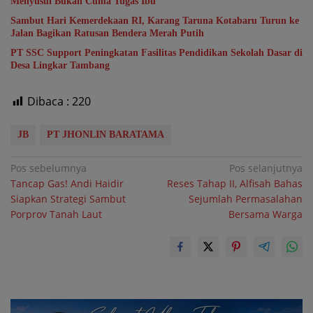
Menyusui Bukan Cuma Tugas Ibu
Sambut Hari Kemerdekaan RI, Karang Taruna Kotabaru Turun ke
Jalan Bagikan Ratusan Bendera Merah Putih
PT SSC Support Peningkatan Fasilitas Pendidikan Sekolah Dasar di
Desa Lingkar Tambang
Dibaca :
220
JB
PT JHONLIN BARATAMA
Navigasi
Pos sebelumnya
Pos selanjutnya
Tancap Gas! Andi Haidir
Reses Tahap II, Alfisah Bahas
pos
Siapkan Strategi Sambut
Sejumlah Permasalahan
Porprov Tanah Laut
Bersama Warga