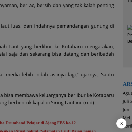
nyaman, ber ac, bersih dan yang tak kalah penting
 laut luas, dan indahnya pemandangan gunung di
nah Laut yang berlibur ke Kotabaru mengatakan,
sial saja dan sekarang bisa datang dan beribadah
al media lebih indah aslinya lagi,” ujarnya, Sabtu
AR
Agus
ia bisa membawa keluarganya berlibur ke Kotabaru
Juli
ng berbentuk kapal di Siring Laut ini. (red)
Juni
Mei 
a Drumband Pelajar di Ajang FBS ke-12
X
Apri
aksikan Ritual Sakral ‘Selamatan Leut’ Bajau Samah