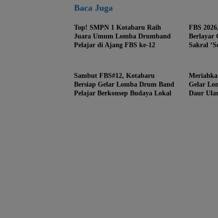
Baca Juga
Top! SMPN 1 Kotabaru Raih
FBS 2026
Juara Umum Lomba Drumband
Berlayar 
Pelajar di Ajang FBS ke-12
Sakral ‘S
Samah
Sambut FBS#12, Kotabaru
Meriahka
Bersiap Gelar Lomba Drum Band
Gelar Lo
Pelajar Berkonsep Budaya Lokal
Daur Ulan
Laut Ext