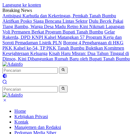
Langsung ke konten
Breaking News
Antisipasi Karhutla dan Kekeringan, Pemkab Tanah Bumbu
Aktifkan Posko Siaga Bencana Lintas Sektor
Dulu Becek Pakai
Tiang Bambu, Warga Desa Madu Retno Kini Nikmati Lapangan
Voli Permanen Berkat Program Bupati Tanah Bumbu
Gelar
Rakerda, DPD KNPI Kalsel Matangkan 57 Program Kerja dan
Soroti Pemadaman Listrik PLN
Borong 4 Penghargaan di HKG
PKK Kalsel ke-54, TP PKK Tanah Bumbu Buktikan Komitmen
Kesejahteraan Keluarga
Kisah Haru Misran: Dua Tahun Tinggal di
Dinsos, Kini Dibangunkan Rumah Baru oleh Bupati Tanah Bumbu
Home
Kebijakan Privasi
Kontak
Manajemen dan Redaksi
Pedoman Media Siber