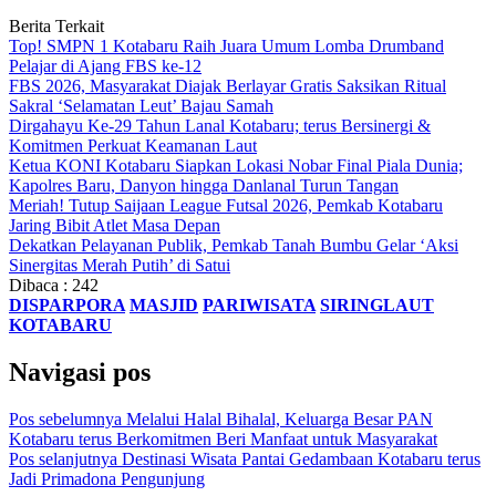
Berita Terkait
Top! SMPN 1 Kotabaru Raih Juara Umum Lomba Drumband
Pelajar di Ajang FBS ke-12
FBS 2026, Masyarakat Diajak Berlayar Gratis Saksikan Ritual
Sakral ‘Selamatan Leut’ Bajau Samah
Dirgahayu Ke-29 Tahun Lanal Kotabaru; terus Bersinergi &
Komitmen Perkuat Keamanan Laut
Ketua KONI Kotabaru Siapkan Lokasi Nobar Final Piala Dunia;
Kapolres Baru, Danyon hingga Danlanal Turun Tangan
Meriah! Tutup Saijaan League Futsal 2026, Pemkab Kotabaru
Jaring Bibit Atlet Masa Depan
Dekatkan Pelayanan Publik, Pemkab Tanah Bumbu Gelar ‘Aksi
Sinergitas Merah Putih’ di Satui
Dibaca :
242
DISPARPORA
MASJID
PARIWISATA
SIRINGLAUT
KOTABARU
Navigasi pos
Pos sebelumnya
Melalui Halal Bihalal, Keluarga Besar PAN
Kotabaru terus Berkomitmen Beri Manfaat untuk Masyarakat
Pos selanjutnya
Destinasi Wisata Pantai Gedambaan Kotabaru terus
Jadi Primadona Pengunjung