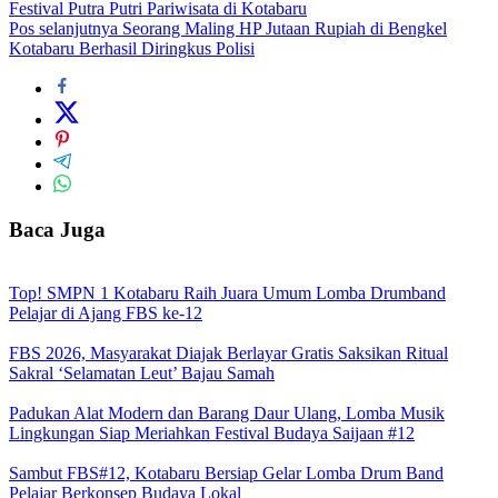
Festival Putra Putri Pariwisata di Kotabaru
Pos selanjutnya
Seorang Maling HP Jutaan Rupiah di Bengkel
Kotabaru Berhasil Diringkus Polisi
Baca Juga
Top! SMPN 1 Kotabaru Raih Juara Umum Lomba Drumband
Pelajar di Ajang FBS ke-12
FBS 2026, Masyarakat Diajak Berlayar Gratis Saksikan Ritual
Sakral ‘Selamatan Leut’ Bajau Samah
Padukan Alat Modern dan Barang Daur Ulang, Lomba Musik
Lingkungan Siap Meriahkan Festival Budaya Saijaan #12
Sambut FBS#12, Kotabaru Bersiap Gelar Lomba Drum Band
Pelajar Berkonsep Budaya Lokal