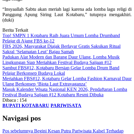
“Insyaallah Sabtu akan meriah lagi karena ada lomba lagu religi di
Panggung Apung Siring Laut Kotabaru,” tutupnya mengakhiri.
(duki)
Berita Terkait
Top! SMPN 1 Kotabaru Raih Juara Umum Lomba Drumband
Pelajar di Ajang FBS ke-12
FBS 2026, Masyarakat Diajak Berlayar Gratis Saksikan Ritual
Sakral ‘Selamatan Leut’ Bajau Samah
Padukan Alat Modern dan Barang Daur Ulang, Lomba Musik
Lingkungan Siap Meriahkan Festival Budaya Saijaan #12
Sambut FBS#12, Kotabaru Bersiap Gelar Lomba Drum Band
Pelajar Berkonsep Budaya Lokal
Meriahkan FBS#12, Kotabaru Gelar Lomba Fashion Karnaval Daur
Ulang Berkonsep ‘Biota Laut Extravaganza’
Masuk Kalender Wisata Nasional KEN 2026, Pendaftaran Lomba
Festival Budaya Saijaan #12 Kotabaru Resmi Dibuka
Dibaca :
154
BUPATI KOTABARU
PARIWISATA
Navigasi pos
Pos sebelumnya
Begini Kesan Putra Pariwisata Kalsel Terhadap