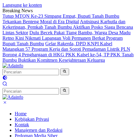
Langsung ke konten
Breaking News
Tutup MTQN Ke-23 Simpang Empat, Bupati Tanah Bumbu
Tekankan Benteng Moral di Era Digital
Antisipasi Karhutla dan
Kekeringan, Pemkab Tanah Bumbu Aktifkan Posko Siaga Bencana
Lintas Sektor
Dulu Becek Pakai Tiang Bambu, Warga Desa Madu
Retno Kini Nikmati Lapangan Voli Permanen Berkat Program
Bupati Tanah Bumbu
Gelar Rakerda, DPD KNPI Kalsel
Matangkan 57 Program Kerja dan Soroti Pemadaman Listrik PLN
Borong 4 Penghargaan di HKG PKK Kalsel ke-54, TP PKK Tanah
Bumbu Buktikan Komitmen Kesejahteraan Keluarga
Home
Kebijakan Privasi
Kontak
Manajemen dan Redaksi
Pedoman Media Siber