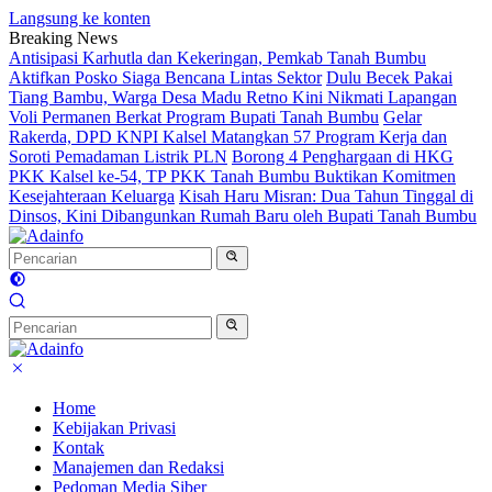
Langsung ke konten
Breaking News
Antisipasi Karhutla dan Kekeringan, Pemkab Tanah Bumbu
Aktifkan Posko Siaga Bencana Lintas Sektor
Dulu Becek Pakai
Tiang Bambu, Warga Desa Madu Retno Kini Nikmati Lapangan
Voli Permanen Berkat Program Bupati Tanah Bumbu
Gelar
Rakerda, DPD KNPI Kalsel Matangkan 57 Program Kerja dan
Soroti Pemadaman Listrik PLN
Borong 4 Penghargaan di HKG
PKK Kalsel ke-54, TP PKK Tanah Bumbu Buktikan Komitmen
Kesejahteraan Keluarga
Kisah Haru Misran: Dua Tahun Tinggal di
Dinsos, Kini Dibangunkan Rumah Baru oleh Bupati Tanah Bumbu
Home
Kebijakan Privasi
Kontak
Manajemen dan Redaksi
Pedoman Media Siber