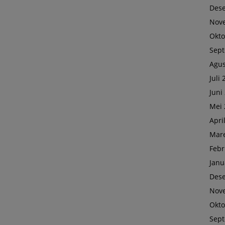
Des
Nov
Okto
Sep
Agus
Juli
Juni
Mei 
Apri
Mare
Febr
Janu
Des
Nov
Okto
Sep