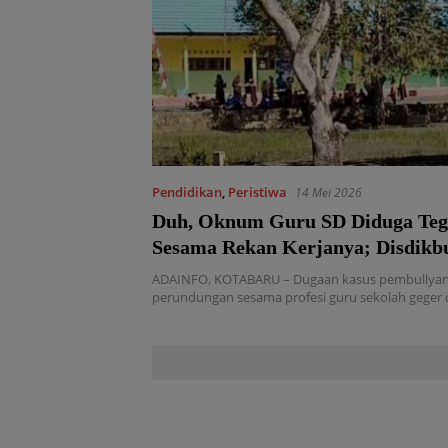
Pendidikan
,
Peristiwa
14 Mei 2026
Duh, Oknum Guru SD Diduga Teg
Sesama Rekan Kerjanya; Disdikb
Kotabaru Turun Tangan!
ADAINFO, KOTABARU – Dugaan kasus pembullyan 
perundungan sesama profesi guru sekolah geger 