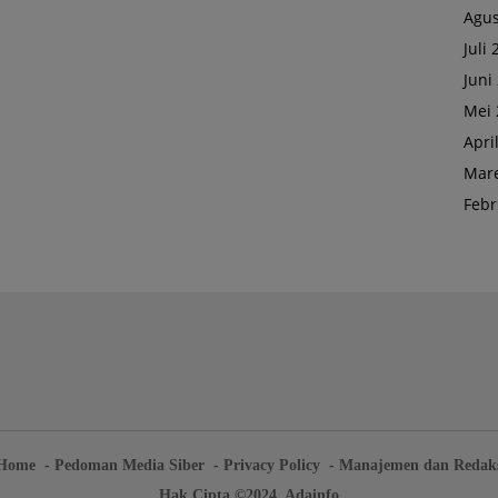
Agus
Juli
Juni
Mei 
Apri
Mare
Febr
Home
Pedoman Media Siber
Privacy Policy
Manajemen dan Redak
Hak Cipta ©2024. Adainfo