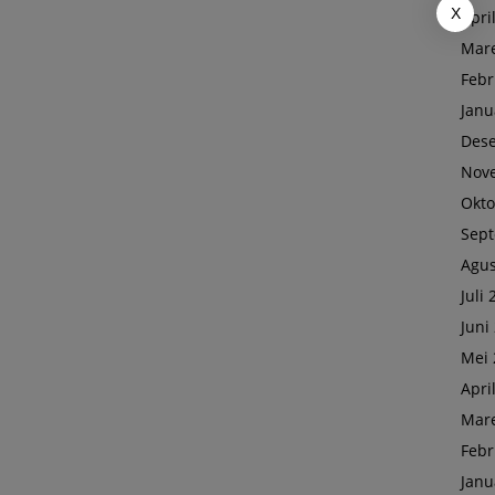
X
Apri
Mare
Febr
Janu
Des
Nov
Okto
Sep
Agus
Juli
Juni
Mei 
Apri
Mare
Febr
Janu