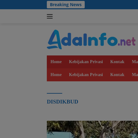
Langsung
Breaking News
ke
konten
Home
Kebijakan Privasi
Kontak
Ma
Home
Kebijakan Privasi
Kontak
Ma
DISDIKBUD