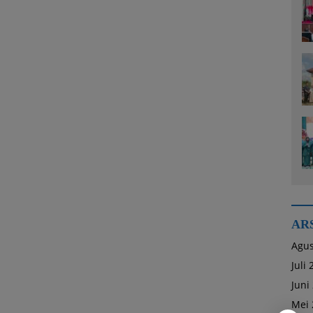
AR
Agus
Juli
Juni
Mei 