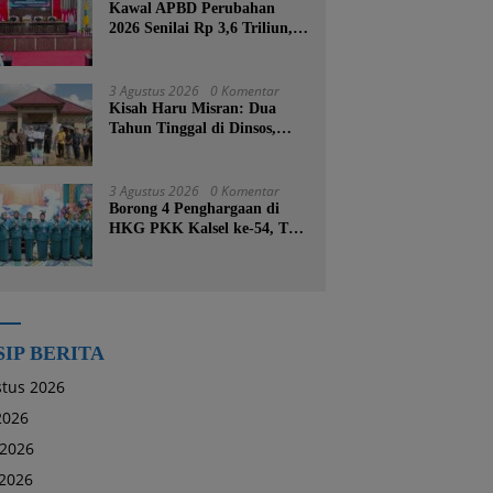
Kawal APBD Perubahan
2026 Senilai Rp 3,6 Triliun,
DPRD Kotabaru Segera
Godok KUPA-PPAS
3 Agustus 2026
0 Komentar
Kisah Haru Misran: Dua
Tahun Tinggal di Dinsos,
Kini Dibangunkan Rumah
Baru oleh Bupati Tanah
Bumbu
3 Agustus 2026
0 Komentar
Borong 4 Penghargaan di
HKG PKK Kalsel ke-54, TP
PKK Tanah Bumbu
Buktikan Komitmen
Kesejahteraan Keluarga
SIP BERITA
tus 2026
 2026
 2026
2026