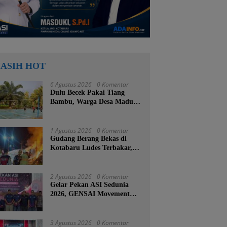
ASIH HOT
6 Agustus 2026
0 Komentar
Dulu Becek Pakai Tiang
Bambu, Warga Desa Madu
Retno Kini Nikmati
Lapangan Voli Permanen
Berkat Program Bupati
1 Agustus 2026
0 Komentar
Tanah Bumbu
Gudang Berang Bekas di
Kotabaru Ludes Terbakar,
Kerugian Ditaksir Capai
Ratusan Juta
2 Agustus 2026
0 Komentar
Gelar Pekan ASI Sedunia
2026, GENSAI Movement
Tegaskan Menyusui Bukan
Cuma Tugas Ibu
3 Agustus 2026
0 Komentar