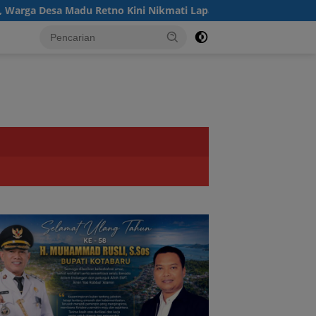
esa Madu Retno Kini Nikmati Lapangan Voli Permanen Berkat P