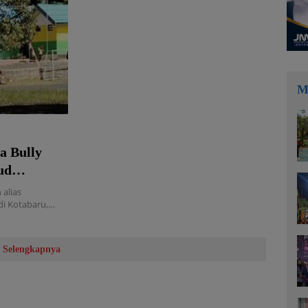
M
a Bully
ud
alias
di Kotabaru,…
Selengkapnya