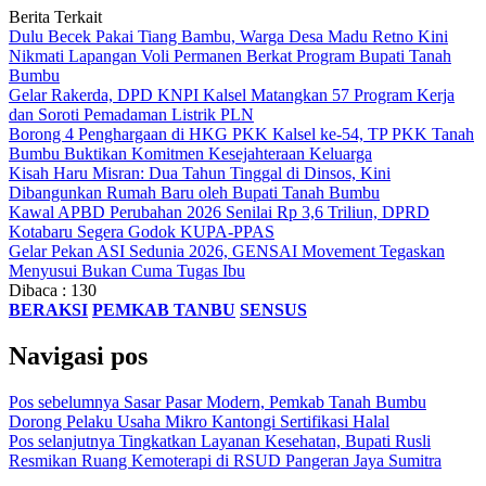
Berita Terkait
Dulu Becek Pakai Tiang Bambu, Warga Desa Madu Retno Kini
Nikmati Lapangan Voli Permanen Berkat Program Bupati Tanah
Bumbu
Gelar Rakerda, DPD KNPI Kalsel Matangkan 57 Program Kerja
dan Soroti Pemadaman Listrik PLN
Borong 4 Penghargaan di HKG PKK Kalsel ke-54, TP PKK Tanah
Bumbu Buktikan Komitmen Kesejahteraan Keluarga
Kisah Haru Misran: Dua Tahun Tinggal di Dinsos, Kini
Dibangunkan Rumah Baru oleh Bupati Tanah Bumbu
Kawal APBD Perubahan 2026 Senilai Rp 3,6 Triliun, DPRD
Kotabaru Segera Godok KUPA-PPAS
Gelar Pekan ASI Sedunia 2026, GENSAI Movement Tegaskan
Menyusui Bukan Cuma Tugas Ibu
Dibaca :
130
BERAKSI
PEMKAB TANBU
SENSUS
Navigasi pos
Pos sebelumnya
Sasar Pasar Modern, Pemkab Tanah Bumbu
Dorong Pelaku Usaha Mikro Kantongi Sertifikasi Halal
Pos selanjutnya
Tingkatkan Layanan Kesehatan, Bupati Rusli
Resmikan Ruang Kemoterapi di RSUD Pangeran Jaya Sumitra