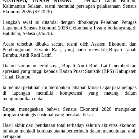
ADAINFO, TANAH BUMBU
– Pemkab Tanah Bumbu,
Kalimantan Selatan, resmi memulai persiapan pelaksanaan Sensus
Ekonomi 2026 (SE2026).
Langkah awal ini ditandai dengan dibukanya Pelatihan Petugas
Lapangan Sensus Ekonomi 2026 Gelombang I yang berlangsung di
Batulicin, Selasa (2/6/26).
Acara tersebut dibuka secara resmi oleh Asisten Ekonomi dan
Pembangunan, Eryanto Rais, yang hadir mewakili Bupati Tanah
Bumbu, Andi Rudi Latif.
Dalam sambutan tertulisnya, Bupati Andi Rudi Latif memberikan
apresiasi yang tinggi kepada Badan Pusat Statistik (BPS) Kabupaten
Tanah Bumbu.
Ia menilai pelatihan ini merupakan tahapan krusial agar para petugas
di lapangan memiliki kompetensi yang matang dalam
mengumpulkan data.
Bupati menegaskan bahwa Sensus Ekonomi 2026 merupakan
program strategis nasional yang berskala besar.
Hasil akhir dari pendataan total terhadap seluruh aktivitas ekonomi
ini akan menjadi kompas utama pemerintah dalam menentukan arah
kebijakan.