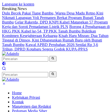
Langsung ke konten
Breaking News
Dulu Becek Pakai Tiang Bambu, Warga Desa Madu Retno Kini
Nikmati Lapangan Voli Permanen Berkat Program Bupati Tanah
Bumbu
Gelar Rakerda, DPD KNPI Kalsel Matangkan 57 Program
Kerja dan Soroti Pemadaman Listrik PLN
Borong 4 Penghargaan di
HKG PKK Kalsel ke-54, TP PKK Tanah Bumbu Buktikan
Komitmen Kesejahteraan Keluarga
Kisah Haru Misran: Dua Tahun
Tinggal di Dinsos, Kini Dibangunkan Rumah Baru oleh Bupati
Tanah Bumbu
Kawal APBD Perubahan 2026 Senilai Rp 3,6
Triliun, DPRD Kotabaru Segera Godok KUPA-PPAS
Home
Kebijakan Privasi
Kontak
Manajemen dan Redaksi
Pedoman Media Siber