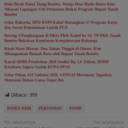
Dulu Becek Pakai Tiang Bambu, Warga Desa Madu Retno Kini
Nikmati Lapangan Voli Permanen Berkat Program Bupati Tanah
Bumbu
Gelar Rakerda, DPD KNPI Kalsel Matangkan 57 Program Kerja
dan Soroti Pemadaman Listrik PLN
Borong 4 Penghargaan di HKG PKK Kalsel ke-54, TP PKK Tanah
Bumbu Buktikan Komitmen Kesejahteraan Keluarga
Kisah Haru Misran: Dua Tahun Tinggal di Dinsos, Kini
Dibangunkan Rumah Baru oleh Bupati Tanah Bumbu
Kawal APBD Perubahan 2026 Senilai Rp 3,6 Triliun, DPRD
Kotabaru Segera Godok KUPA-PPAS
Gelar Pekan ASI Sedunia 2026, GENSAI Movement Tegaskan
Menyusui Bukan Cuma Tugas Ibu
Dibaca :
399
PANEN PADI
PERTANIAN
YONIF
Navigasi
Pos sebelumnya
Pos selanjutnya