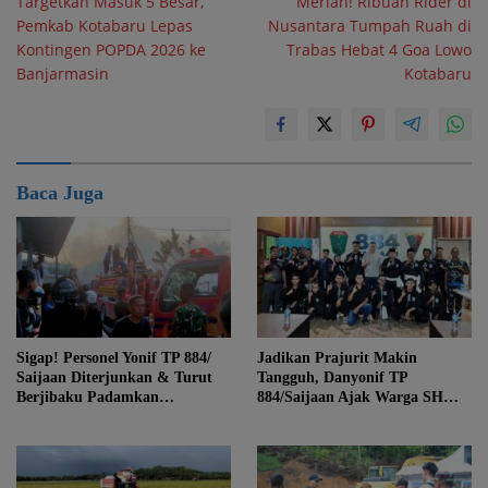
Targetkan Masuk 5 Besar,
Meriah! Ribuan Rider di
pos
Pemkab Kotabaru Lepas
Nusantara Tumpah Ruah di
Kontingen POPDA 2026 ke
Trabas Hebat 4 Goa Lowo
Banjarmasin
Kotabaru
Baca Juga
Sigap! Personel Yonif TP 884/
Jadikan Prajurit Makin
Saijaan Diterjunkan & Turut
Tangguh, Danyonif TP
Berjibaku Padamkan
884/Saijaan Ajak Warga SH
Kebakaran
Terate Berkolaborasi