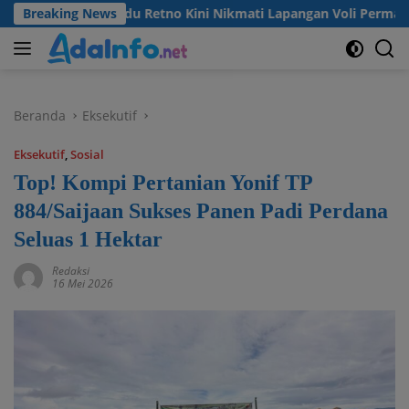
Langsung
a Desa Madu Retno Kini Nikmati Lapangan Voli Permanen Berka
Breaking News
ke
konten
Beranda
Eksekutif
Eksekutif
,
Sosial
Top! Kompi Pertanian Yonif TP
884/Saijaan Sukses Panen Padi Perdana
Seluas 1 Hektar
Redaksi
16 Mei 2026