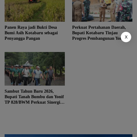
Panen Raya jadi Bukti Desa
Perkuat Pertahanan Daerah,
Bumi Asih Kotabaru sebagai
Bupati Kotabaru Tinjau
X
Penyangga Pangan
Progres Pembangunan Yonif TP
884/Saijaan
Sambut Tahun Baru 2026,
Bupati Tanah Bumbu dan Yonif
TP 828/BWM Perkuat Sinergi
Lewat Jalan Sehat