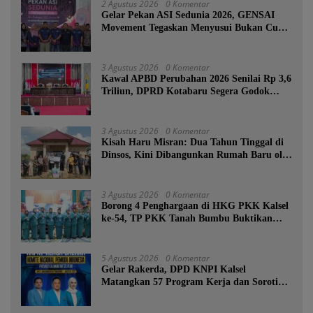
2 Agustus 2026
0 Komentar
Gelar Pekan ASI Sedunia 2026, GENSAI
Movement Tegaskan Menyusui Bukan Cuma
Tugas Ibu
3 Agustus 2026
0 Komentar
Kawal APBD Perubahan 2026 Senilai Rp 3,6
Triliun, DPRD Kotabaru Segera Godok
KUPA-PPAS
3 Agustus 2026
0 Komentar
Kisah Haru Misran: Dua Tahun Tinggal di
Dinsos, Kini Dibangunkan Rumah Baru oleh
Bupati Tanah Bumbu
3 Agustus 2026
0 Komentar
Borong 4 Penghargaan di HKG PKK Kalsel
ke-54, TP PKK Tanah Bumbu Buktikan
Komitmen Kesejahteraan Keluarga
5 Agustus 2026
0 Komentar
Gelar Rakerda, DPD KNPI Kalsel
Matangkan 57 Program Kerja dan Soroti
Pemadaman Listrik PLN