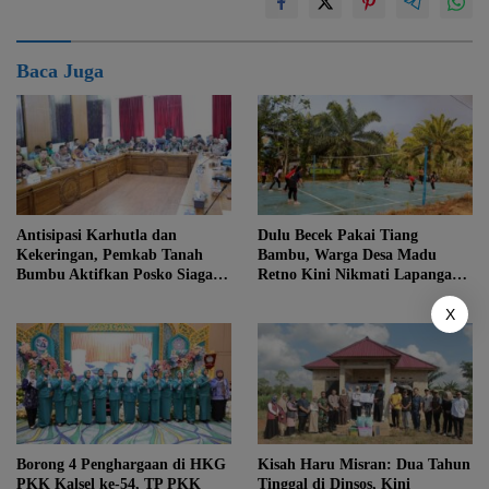
Baca Juga
Antisipasi Karhutla dan
Dulu Becek Pakai Tiang
Kekeringan, Pemkab Tanah
Bambu, Warga Desa Madu
Bumbu Aktifkan Posko Siaga
Retno Kini Nikmati Lapangan
Bencana Lintas Sektor
Voli Permanen Berkat Program
X
Bupati Tanah Bumbu
Borong 4 Penghargaan di HKG
Kisah Haru Misran: Dua Tahun
PKK Kalsel ke-54, TP PKK
Tinggal di Dinsos, Kini