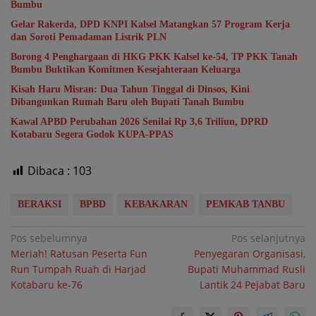
Bumbu
Gelar Rakerda, DPD KNPI Kalsel Matangkan 57 Program Kerja
dan Soroti Pemadaman Listrik PLN
Borong 4 Penghargaan di HKG PKK Kalsel ke-54, TP PKK Tanah
Bumbu Buktikan Komitmen Kesejahteraan Keluarga
Kisah Haru Misran: Dua Tahun Tinggal di Dinsos, Kini
Dibangunkan Rumah Baru oleh Bupati Tanah Bumbu
Kawal APBD Perubahan 2026 Senilai Rp 3,6 Triliun, DPRD
Kotabaru Segera Godok KUPA-PPAS
Dibaca :
103
BERAKSI
BPBD
KEBAKARAN
PEMKAB TANBU
Navigasi
Pos sebelumnya
Pos selanjutnya
Meriah! Ratusan Peserta Fun
Penyegaran Organisasi,
pos
Run Tumpah Ruah di Harjad
Bupati Muhammad Rusli
Kotabaru ke-76
Lantik 24 Pejabat Baru