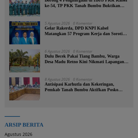
Borong 4 Penghargaan di HKG PKK Kalsel
ke-54, TP PKK Tanah Bumbu Buktikan
Komitmen Kesejahteraan Keluarga
5 Agustus 2026
0 Komentar
Gelar Rakerda, DPD KNPI Kalsel
Matangkan 57 Program Kerja dan Soroti
Pemadaman Listrik PLN
6 Agustus 2026
0 Komentar
Dulu Becek Pakai Tiang Bambu, Warga
Desa Madu Retno Kini Nikmati Lapangan
Voli Permanen Berkat Program Bupati
Tanah Bumbu
8 Agustus 2026
0 Komentar
Antisipasi Karhutla dan Kekeringan,
Pemkab Tanah Bumbu Aktifkan Posko
Siaga Bencana Lintas Sektor
ARSIP BERITA
Agustus 2026