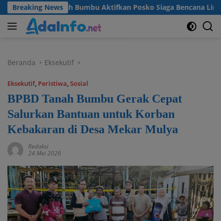
Langsung
mkab Tanah Bumbu Aktifkan Posko Siaga Bencana Lintas Sektor
Breaking News
ke
konten
Beranda
Eksekutif
Eksekutif
,
Peristiwa
,
Sosial
BPBD Tanah Bumbu Gerak Cepat
Salurkan Bantuan untuk Korban
Kebakaran di Desa Mekar Mulya
Redaksi
24 Mei 2026