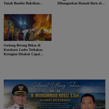
Tanah Bumbu Buktikan
Dibangunkan Rumah Baru oleh
Komitmen Kesejahteraan
Bupati Tanah Bumbu
Keluarga
Gudang Berang Bekas di
Kotabaru Ludes Terbakar,
Kerugian Ditaksir Capai
Ratusan Juta