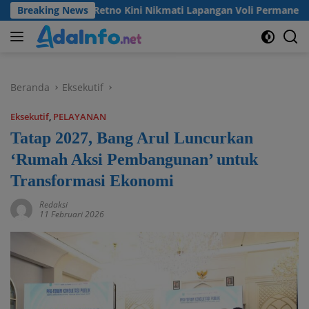
Langsung
a Madu Retno Kini Nikmati Lapangan Voli Permanen Berkat Pro
Breaking News
ke
konten
Beranda
Eksekutif
Eksekutif
,
PELAYANAN
Tatap 2027, Bang Arul Luncurkan
‘Rumah Aksi Pembangunan’ untuk
Transformasi Ekonomi
Redaksi
11 Februari 2026