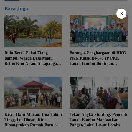
Baca Juga
X
Dulu Becek Pakai Tiang
Borong 4 Penghargaan di HKG
Bambu, Warga Desa Madu
PKK Kalsel ke-54, TP PKK
Retno Kini Nikmati Lapangan
Tanah Bumbu Buktikan
Voli Permanen Berkat Program
Komitmen Kesejahteraan
Bupati Tanah Bumbu
Keluarga
Kisah Haru Misran: Dua Tahun
Tekan Angka Stunting, Pemkab
Tinggal di Dinsos, Kini
Tanah Bumbu Manfaatkan
Dibangunkan Rumah Baru oleh
Pangan Lokal Lewat Lomba
Bupati Tanah Bumbu
B2SA 2026