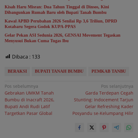
Kisah Haru Misran: Dua Tahun Tinggal di Dinsos, Kini
Dibangunkan Rumah Baru oleh Bupati Tanah Bumbu
Kawal APBD Perubahan 2026 Senilai Rp 3,6 Triliun, DPRD
Kotabaru Segera Godok KUPA-PPAS
Gelar Pekan ASI Sedunia 2026, GENSAI Movement Tegaskan
Menyusui Bukan Cuma Tugas Ibu
Dibaca :
133
BERAKSI
BUPATI TANAH BUMBU
PEMKAB TANBU
Navigasi
Pos sebelumnya
Pos selanjutnya
Gebrakan UMKM Tanah
Garda Terdepan Cegah
pos
Bumbu di Inacraft 2026,
Stunting: Indocement Tarjun
Bupati Andi Rudi Latif
Gelar Refreshing Kader
Targetkan Pasar Global
Posyandu se-Kelumpang Hilir