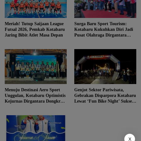
Meriah! Tutup Saijaan League
Surga Baru Sport Tourism:
Futsal 2026, Pemkab Kotabaru
Kotabaru Kukuhkan Diri Jadi
Jaring Bibit Atlet Masa Depan
Pusat Olahraga Dirgantara
Nasional
Menuju Destinasi Aero Sport
Genjot Sektor Pariwisata,
Unggulan, Kotabaru Optimistis
Gebrakan Disparpora Kotabaru
Kejurnas Dirgantara Dongkrak
Lewat ‘Fun Bike Night’ Sukses
Sektor Pariwisata
Curi Perhatian
X