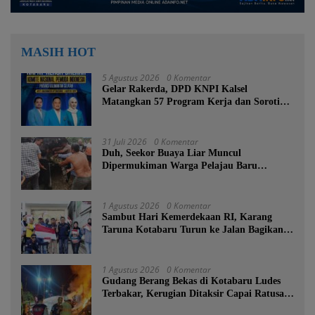
MASIH HOT
5 Agustus 2026
0 Komentar
Gelar Rakerda, DPD KNPI Kalsel
Matangkan 57 Program Kerja dan Soroti
Pemadaman Listrik PLN
31 Juli 2026
0 Komentar
Duh, Seekor Buaya Liar Muncul
Dipermukiman Warga Pelajau Baru
Kotabaru
1 Agustus 2026
0 Komentar
Sambut Hari Kemerdekaan RI, Karang
Taruna Kotabaru Turun ke Jalan Bagikan
Ratusan Bendera Merah Putih
1 Agustus 2026
0 Komentar
Gudang Berang Bekas di Kotabaru Ludes
Terbakar, Kerugian Ditaksir Capai Ratusan
Juta