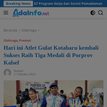
Langsung
 Matangkan 57 Program Kerja dan Soroti Pemadaman Listrik PLN
Breaking News
ke
konten
Beranda
Olahraga
Olahraga
,
Prestasi
Hari ini Atlet Gulat Kotabaru kembali
Sukses Raih Tiga Medali di Porprov
Kalsel
Redaksi
27 Oktober 2025