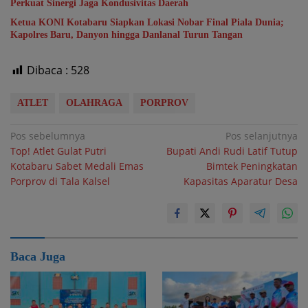
Perkuat Sinergi Jaga Kondusivitas Daerah
Ketua KONI Kotabaru Siapkan Lokasi Nobar Final Piala Dunia;
Kapolres Baru, Danyon hingga Danlanal Turun Tangan
Dibaca :
528
ATLET
OLAHRAGA
PORPROV
Navigasi
Pos sebelumnya
Pos selanjutnya
Top! Atlet Gulat Putri
Bupati Andi Rudi Latif Tutup
pos
Kotabaru Sabet Medali Emas
Bimtek Peningkatan
Porprov di Tala Kalsel
Kapasitas Aparatur Desa
Baca Juga