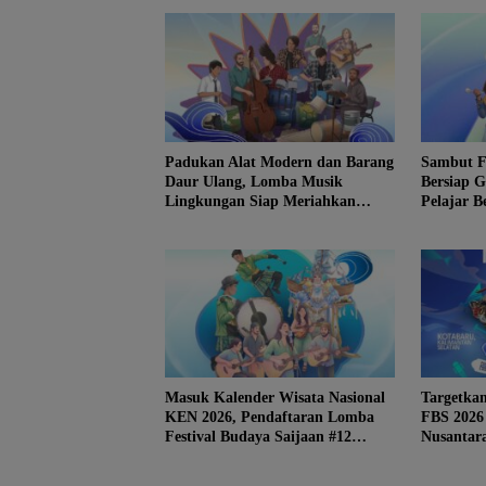
Padukan Alat Modern dan Barang
Sambut F
Daur Ulang, Lomba Musik
Bersiap 
Lingkungan Siap Meriahkan
Pelajar B
Festival Budaya Saijaan #12
Masuk Kalender Wisata Nasional
Targetka
KEN 2026, Pendaftaran Lomba
FBS 2026
Festival Budaya Saijaan #12
Nusantar
Kotabaru Resmi Dibuka
The Sea’