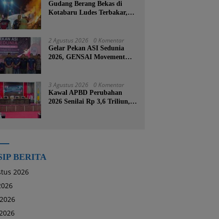
Gudang Berang Bekas di
Kotabaru Ludes Terbakar,
Kerugian Ditaksir Capai
Ratusan Juta
2 Agustus 2026
0 Komentar
Gelar Pekan ASI Sedunia
2026, GENSAI Movement
Tegaskan Menyusui Bukan
Cuma Tugas Ibu
3 Agustus 2026
0 Komentar
Kawal APBD Perubahan
2026 Senilai Rp 3,6 Triliun,
DPRD Kotabaru Segera
Godok KUPA-PPAS
SIP BERITA
tus 2026
 2026
 2026
2026