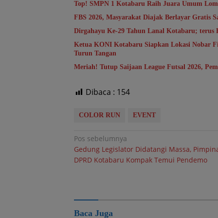
Top! SMPN 1 Kotabaru Raih Juara Umum Lomb
FBS 2026, Masyarakat Diajak Berlayar Gratis S
Dirgahayu Ke-29 Tahun Lanal Kotabaru; terus
Ketua KONI Kotabaru Siapkan Lokasi Nobar Fin
Turun Tangan
Meriah! Tutup Saijaan League Futsal 2026, Pem
Dibaca :
154
COLOR RUN
EVENT
Navigasi
Pos sebelumnya
Gedung Legislator Didatangi Massa, Pimpin
pos
DPRD Kotabaru Kompak Temui Pendemo
Baca Juga