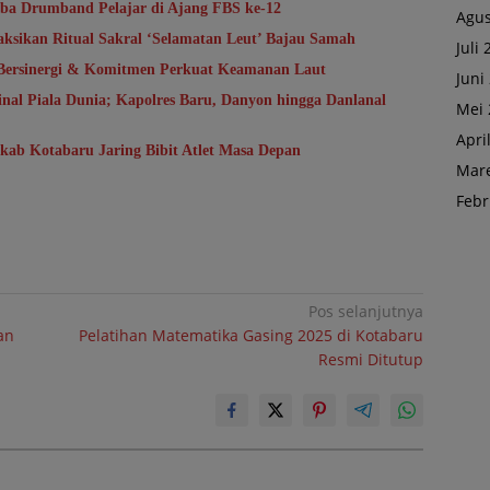
a Drumband Pelajar di Ajang FBS ke-12
Agus
aksikan Ritual Sakral ‘Selamatan Leut’ Bajau Samah
Juli
 Bersinergi & Komitmen Perkuat Keamanan Laut
Juni
al Piala Dunia; Kapolres Baru, Danyon hingga Danlanal
Mei 
Apri
kab Kotabaru Jaring Bibit Atlet Masa Depan
Mare
Febr
Pos selanjutnya
an
Pelatihan Matematika Gasing 2025 di Kotabaru
Resmi Ditutup