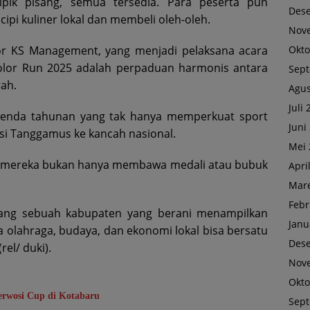
ipik pisang, semua tersedia. Para peserta pun
Des
i kuliner lokal dan membeli oleh-oleh.
Nov
Okto
or KS Management, yang menjadi pelaksana acara
olor Run 2025 adalah perpaduan harmonis antara
Sep
rah.
Agus
Juli
agenda tahunan yang tak hanya memperkuat sport
Juni
si Tanggamus ke kancah nasional.
Mei 
nis, mereka bukan hanya membawa medali atau bubuk
Apri
Mare
Febr
ang sebuah kabupaten yang berani menampilkan
Janu
 olahraga, budaya, dan ekonomi lokal bisa bersatu
Des
el/ duki).
Nov
Okto
Perwosi Cup di Kotabaru
Sep