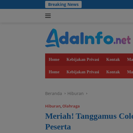
Langsung
Breaking News
ke
konten
Home
Kebijakan Privasi
Kontak
Ma
Home
Kebijakan Privasi
Kontak
Ma
Beranda
Hiburan
Hiburan
,
Olahraga
Meriah! Tanggamus Colo
Peserta