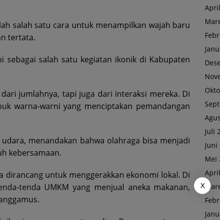
Apri
Mare
alah salah satu cara untuk menampilkan wajah baru
Febr
n tertata.
Janu
i sebagai salah satu kegiatan ikonik di Kabupaten
Des
Nov
Okto
dari jumlahnya, tapi juga dari interaksi mereka. Di
Sep
bubuk warna-warni yang menciptakan pemandangan
Agus
Juli
 udara, menandakan bahwa olahraga bisa menjadi
Juni
uh kebersamaan.
Mei 
Apri
juga dirancang untuk menggerakkan ekonomi lokal. Di
X
Mare
i tenda-tenda UMKM yang menjual aneka makanan,
Tanggamus.
Febr
Janu