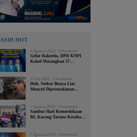
ASIH HOT
5 Agustus 2026
0 Komentar
Gelar Rakerda, DPD KNPI
Kalsel Matangkan 57
Program Kerja dan Soroti
Pemadaman Listrik PLN
31 Juli 2026
0 Komentar
Duh, Seekor Buaya Liar
Muncul Dipermukiman
Warga Pelajau Baru
Kotabaru
1 Agustus 2026
0 Komentar
Sambut Hari Kemerdekaan
RI, Karang Taruna Kotabaru
Turun ke Jalan Bagikan
Ratusan Bendera Merah
Putih
1 Agustus 2026
0 Komentar