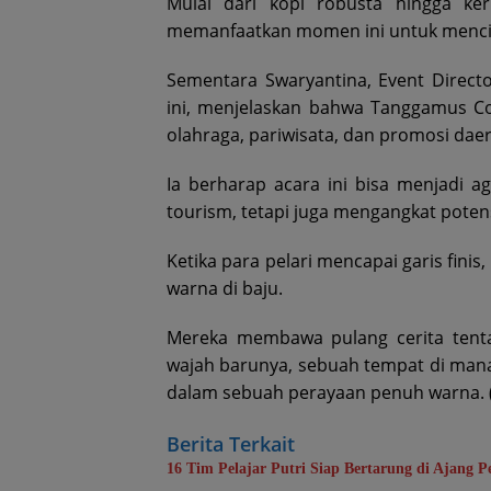
Mulai dari kopi robusta hingga ker
memanfaatkan momen ini untuk mencicip
Sementara Swaryantina, Event Direct
ini, menjelaskan bahwa Tanggamus C
olahraga, pariwisata, dan promosi dae
Ia berharap acara ini bisa menjadi 
tourism, tetapi juga mengangkat poten
Ketika para pelari mencapai garis fi
warna di baju.
Mereka membawa pulang cerita tent
wajah barunya, sebuah tempat di mana
dalam sebuah perayaan penuh warna. (r
Berita Terkait
16 Tim Pelajar Putri Siap Bertarung di Ajang 