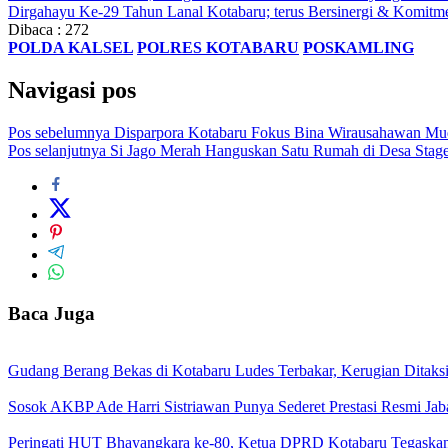
Dirgahayu Ke-29 Tahun Lanal Kotabaru; terus Bersinergi & Komit
Dibaca :
272
POLDA KALSEL
POLRES KOTABARU
POSKAMLING
Navigasi pos
Pos sebelumnya
Disparpora Kotabaru Fokus Bina Wirausahawan Mu
Pos selanjutnya
Si Jago Merah Hanguskan Satu Rumah di Desa Stag
Baca Juga
Gudang Berang Bekas di Kotabaru Ludes Terbakar, Kerugian Ditaksi
Sosok AKBP Ade Harri Sistriawan Punya Sederet Prestasi Resmi Jab
Peringati HUT Bhayangkara ke-80, Ketua DPRD Kotabaru Tegaskan