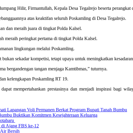
lumpang Hilir, Firmantullah, Kepala Desa Tegalrejo beserta perangkat 
ebanggaannya atas keaktifan seluruh Poskamling di Desa Tegalrejo.
n dan meraih juara di tingkat Polda Kalsel.
eraih peringkat pertama di tingkat Polda Kalsel.
eamanan lingkungan melalui Poskamling.
ukan sekadar kompetisi, tetapi upaya untuk meningkatkan kesadaran
-sama bergandengan tangan menjaga Kamtibmas,” tuturnya.
i dan kelengkapan Poskamling RT 19.
 dapat mempertahankan prestasinya dan menjadi inspirasi bagi wil
ati Lapangan Voli Permanen Berkat Program Bupati Tanah Bumbu
umbu Buktikan Komitmen Kesejahteraan Keluarga
Kotabaru
di Ajang FBS ke-12
Air Bersih