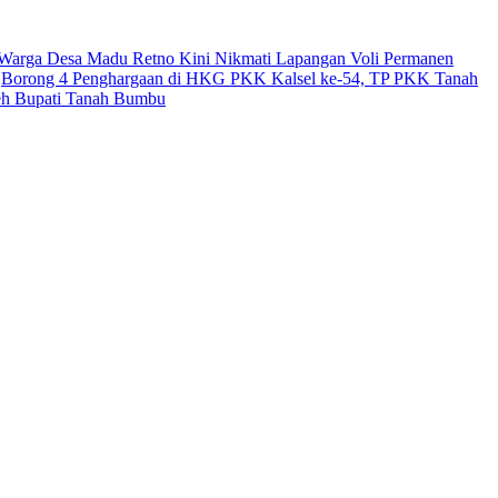
Warga Desa Madu Retno Kini Nikmati Lapangan Voli Permanen
Borong 4 Penghargaan di HKG PKK Kalsel ke-54, TP PKK Tanah
leh Bupati Tanah Bumbu