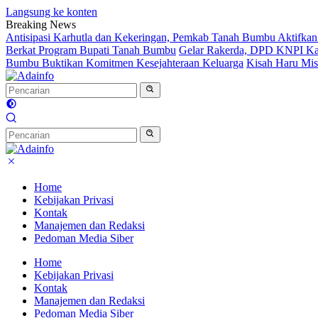
Langsung ke konten
Breaking News
Antisipasi Karhutla dan Kekeringan, Pemkab Tanah Bumbu Aktifkan
Berkat Program Bupati Tanah Bumbu
Gelar Rakerda, DPD KNPI Kal
Bumbu Buktikan Komitmen Kesejahteraan Keluarga
Kisah Haru Mis
Home
Kebijakan Privasi
Kontak
Manajemen dan Redaksi
Pedoman Media Siber
Home
Kebijakan Privasi
Kontak
Manajemen dan Redaksi
Pedoman Media Siber