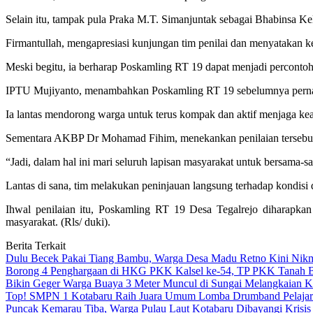
Selain itu, tampak pula Praka M.T. Simanjuntak sebagai Bhabinsa Ke
Firmantullah, mengapresiasi kunjungan tim penilai dan menyatakan k
Meski begitu, ia berharap Poskamling RT 19 dapat menjadi percontoha
IPTU Mujiyanto, menambahkan Poskamling RT 19 sebelumnya pernah m
Ia lantas mendorong warga untuk terus kompak dan aktif menjaga k
Sementara AKBP Dr Mohamad Fihim, menekankan penilaian tersebut b
“Jadi, dalam hal ini mari seluruh lapisan masyarakat untuk bersama
Lantas di sana, tim melakukan peninjauan langsung terhadap kondis
Ihwal penilaian itu, Poskamling RT 19 Desa Tegalrejo diharapkan
masyarakat. (Rls/ duki).
Berita Terkait
Dulu Becek Pakai Tiang Bambu, Warga Desa Madu Retno Kini Nikm
Borong 4 Penghargaan di HKG PKK Kalsel ke-54, TP PKK Tanah B
Bikin Geger Warga Buaya 3 Meter Muncul di Sungai Melangkaian 
Top! SMPN 1 Kotabaru Raih Juara Umum Lomba Drumband Pelajar 
Puncak Kemarau Tiba, Warga Pulau Laut Kotabaru Dibayangi Krisis 