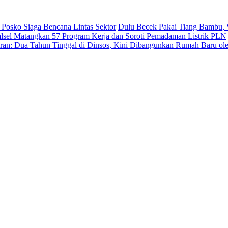
 Posko Siaga Bencana Lintas Sektor
Dulu Becek Pakai Tiang Bambu, 
sel Matangkan 57 Program Kerja dan Soroti Pemadaman Listrik PLN
ran: Dua Tahun Tinggal di Dinsos, Kini Dibangunkan Rumah Baru o