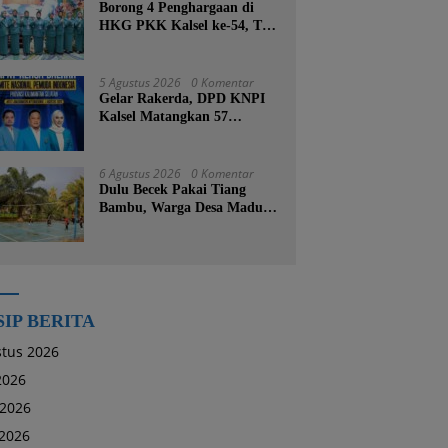
Borong 4 Penghargaan di
HKG PKK Kalsel ke-54, TP
PKK Tanah Bumbu
Buktikan Komitmen
Kesejahteraan Keluarga
5 Agustus 2026
0 Komentar
Gelar Rakerda, DPD KNPI
Kalsel Matangkan 57
Program Kerja dan Soroti
Pemadaman Listrik PLN
6 Agustus 2026
0 Komentar
Dulu Becek Pakai Tiang
Bambu, Warga Desa Madu
Retno Kini Nikmati
Lapangan Voli Permanen
Berkat Program Bupati
Tanah Bumbu
SIP BERITA
tus 2026
 2026
 2026
2026