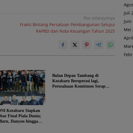
Agus
Juli
Pos selanjutnya
Juni
Fraksi Bintang Persatuan Pembangunan Setujui
Mei 
RAPBD dan Nota Keuangan Tahun 2025
Apri
Mare
Febr
Bulan Depan Tambang di
Kotabaru Beroperasi lagi,
Perusahaan Komitmen Serap
Tenaga Kerja Lokal
NI Kotabaru Siapkan
bar Final Piala Dunia;
 Baru, Danyon hingga
 Turun Tangan