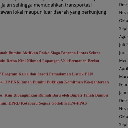
ur jalan sehingga memudahkan transportasi
Des
awan lokal maupun luar daerah yang berkunjung
Nov
Okto
Sep
Agus
Juli
Juni
anah Bumbu Aktifkan Posko Siaga Bencana Lintas Sektor
Mei 
du Retno Kini Nikmati Lapangan Voli Permanen Berkat
Apri
7 Program Kerja dan Soroti Pemadaman Listrik PLN
Mare
-54, TP PKK Tanah Bumbu Buktikan Komitmen Kesejahteraan
Febr
Janu
sos, Kini Dibangunkan Rumah Baru oleh Bupati Tanah Bumbu
Des
riliun, DPRD Kotabaru Segera Godok KUPA-PPAS
Nov
Okto
Sep