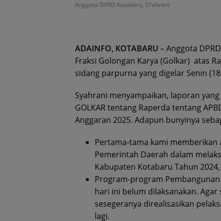
Anggota DPRD Kotabaru, SYahrani
ADAINFO, KOTABARU
– Anggota DPRD 
Fraksi Golongan Karya (Golkar) atas 
sidang parpurna yang digelar Senin (18
Syahrani menyampaikan, laporan yang t
GOLKAR tentang Raperda tentang APB
Anggaran 2025. Adapun bunyinya sebaga
Pertama-tama kami memberikan ap
Pemerintah Daerah dalam melak
Kabupaten Kotabaru Tahun 2024,
Program-program Pembangunan y
hari ini belum dilaksanakan. Agar
sesegeranya direalisasikan pelak
lagi.