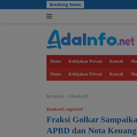
Langsung
Breaking News
Antisi
ke
konten
Home
Kebijakan Privasi
Kontak
Ma
Home
Kebijakan Privasi
Kontak
Ma
Beranda
Eksekutif
Eksekutif
,
Legislatif
Fraksi Golkar Sampaika
APBD dan Nota Keuang