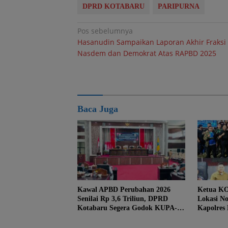
DPRD KOTABARU
PARIPURNA
Navigasi
Pos sebelumnya
Hasanudin Sampaikan Laporan Akhir Fraksi
pos
Nasdem dan Demokrat Atas RAPBD 2025
Baca Juga
Kawal APBD Perubahan 2026
Ketua KO
Senilai Rp 3,6 Triliun, DPRD
Lokasi No
Kotabaru Segera Godok KUPA-
Kapolres
PPAS
Danlanal