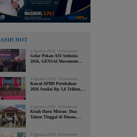
ASIH HOT
2 Agustus 2026
0 Komentar
Gelar Pekan ASI Sedunia
2026, GENSAI Movement
Tegaskan Menyusui Bukan
Cuma Tugas Ibu
3 Agustus 2026
0 Komentar
Kawal APBD Perubahan
2026 Senilai Rp 3,6 Triliun,
DPRD Kotabaru Segera
Godok KUPA-PPAS
3 Agustus 2026
0 Komentar
Kisah Haru Misran: Dua
Tahun Tinggal di Dinsos,
Kini Dibangunkan Rumah
Baru oleh Bupati Tanah
Bumbu
3 Agustus 2026
0 Komentar