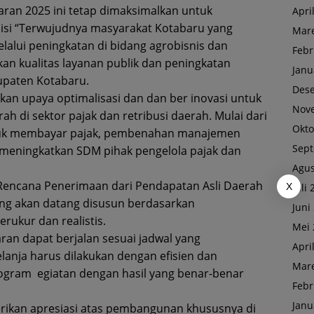
an 2025 ini tetap dimaksimalkan untuk
Apri
misi “Terwujudnya masyarakat Kotabaru yang
Mare
lalui peningkatan di bidang agrobisnis dan
Febr
kan kualitas layanan publik dan peningkatan
Janu
upaten Kotabaru.
Des
an upaya optimalisasi dan dan ber inovasi untuk
Nov
h di sektor pajak dan retribusi daerah. Mulai dari
Okto
uk membayar pajak, pembenahan manajemen
Sep
 meningkatkan SDM pihak pengelola pajak dan
Agus
encana Penerimaan dari Pendapatan Asli Daerah
X
Juli
g akan datang disusun berdasarkan
Juni
rukur dan realistis.
Mei 
an dapat berjalan sesuai jadwal yang
Apri
anja harus dilakukan dengan efisien dan
Mare
ogram egiatan dengan hasil yang benar-benar
Febr
Janu
rikan apresiasi atas pembangunan khususnya di