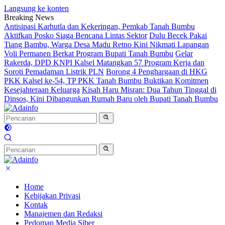
Langsung ke konten
Breaking News
Antisipasi Karhutla dan Kekeringan, Pemkab Tanah Bumbu
Aktifkan Posko Siaga Bencana Lintas Sektor
Dulu Becek Pakai
Tiang Bambu, Warga Desa Madu Retno Kini Nikmati Lapangan
Voli Permanen Berkat Program Bupati Tanah Bumbu
Gelar
Rakerda, DPD KNPI Kalsel Matangkan 57 Program Kerja dan
Soroti Pemadaman Listrik PLN
Borong 4 Penghargaan di HKG
PKK Kalsel ke-54, TP PKK Tanah Bumbu Buktikan Komitmen
Kesejahteraan Keluarga
Kisah Haru Misran: Dua Tahun Tinggal di
Dinsos, Kini Dibangunkan Rumah Baru oleh Bupati Tanah Bumbu
Home
Kebijakan Privasi
Kontak
Manajemen dan Redaksi
Pedoman Media Siber