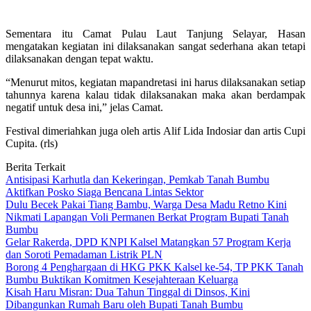
Sementara itu Camat Pulau Laut Tanjung Selayar, Hasan
mengatakan kegiatan ini dilaksanakan sangat sederhana akan tetapi
dilaksanakan dengan tepat waktu.
“Menurut mitos, kegiatan mapandretasi ini harus dilaksanakan setiap
tahunnya karena kalau tidak dilaksanakan maka akan berdampak
negatif untuk desa ini,” jelas Camat.
Festival dimeriahkan juga oleh artis Alif Lida Indosiar dan artis Cupi
Cupita. (rls)
Berita Terkait
Antisipasi Karhutla dan Kekeringan, Pemkab Tanah Bumbu
Aktifkan Posko Siaga Bencana Lintas Sektor
Dulu Becek Pakai Tiang Bambu, Warga Desa Madu Retno Kini
Nikmati Lapangan Voli Permanen Berkat Program Bupati Tanah
Bumbu
Gelar Rakerda, DPD KNPI Kalsel Matangkan 57 Program Kerja
dan Soroti Pemadaman Listrik PLN
Borong 4 Penghargaan di HKG PKK Kalsel ke-54, TP PKK Tanah
Bumbu Buktikan Komitmen Kesejahteraan Keluarga
Kisah Haru Misran: Dua Tahun Tinggal di Dinsos, Kini
Dibangunkan Rumah Baru oleh Bupati Tanah Bumbu