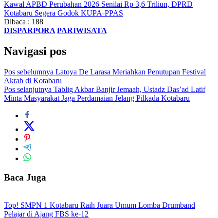
Kawal APBD Perubahan 2026 Senilai Rp 3,6 Triliun, DPRD
Kotabaru Segera Godok KUPA-PPAS
Dibaca :
188
DISPARPORA
PARIWISATA
Navigasi pos
Pos sebelumnya
Latoya De Larasa Meriahkan Penutupan Festival
Akrab di Kotabaru
Pos selanjutnya
Tablig Akbar Banjir Jemaah, Ustadz Das’ad Latif
Minta Masyarakat Jaga Perdamaian Jelang Pilkada Kotabaru
Baca Juga
Top! SMPN 1 Kotabaru Raih Juara Umum Lomba Drumband
Pelajar di Ajang FBS ke-12