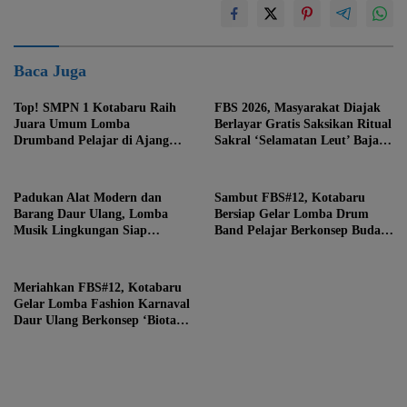
Baca Juga
Top! SMPN 1 Kotabaru Raih
FBS 2026, Masyarakat Diajak
Juara Umum Lomba
Berlayar Gratis Saksikan Ritual
Drumband Pelajar di Ajang
Sakral ‘Selamatan Leut’ Bajau
FBS ke-12
Samah
Padukan Alat Modern dan
Sambut FBS#12, Kotabaru
Barang Daur Ulang, Lomba
Bersiap Gelar Lomba Drum
Musik Lingkungan Siap
Band Pelajar Berkonsep Budaya
Meriahkan Festival Budaya
Lokal
Saijaan #12
Meriahkan FBS#12, Kotabaru
Gelar Lomba Fashion Karnaval
Daur Ulang Berkonsep ‘Biota
Laut Extravaganza’