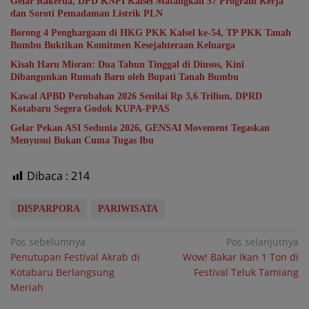
Gelar Rakerda, DPD KNPI Kalsel Matangkan 57 Program Kerja
dan Soroti Pemadaman Listrik PLN
Borong 4 Penghargaan di HKG PKK Kalsel ke-54, TP PKK Tanah
Bumbu Buktikan Komitmen Kesejahteraan Keluarga
Kisah Haru Misran: Dua Tahun Tinggal di Dinsos, Kini
Dibangunkan Rumah Baru oleh Bupati Tanah Bumbu
Kawal APBD Perubahan 2026 Senilai Rp 3,6 Triliun, DPRD
Kotabaru Segera Godok KUPA-PPAS
Gelar Pekan ASI Sedunia 2026, GENSAI Movement Tegaskan
Menyusui Bukan Cuma Tugas Ibu
Dibaca :
214
DISPARPORA
PARIWISATA
Navigasi
Pos sebelumnya
Pos selanjutnya
Penutupan Festival Akrab di
Wow! Bakar Ikan 1 Ton di
pos
Kotabaru Berlangsung
Festival Teluk Tamiang
Meriah