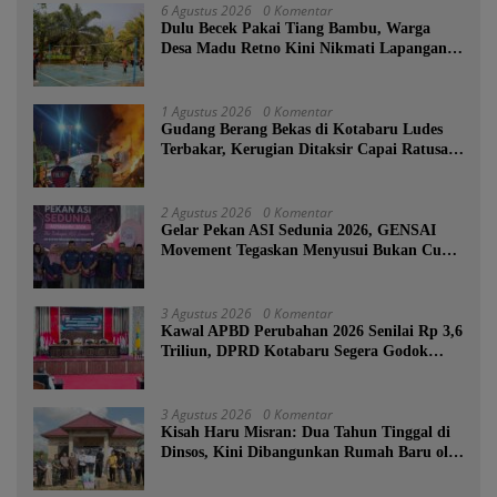
6 Agustus 2026
0 Komentar
Dulu Becek Pakai Tiang Bambu, Warga
Desa Madu Retno Kini Nikmati Lapangan
Voli Permanen Berkat Program Bupati
Tanah Bumbu
1 Agustus 2026
0 Komentar
Gudang Berang Bekas di Kotabaru Ludes
Terbakar, Kerugian Ditaksir Capai Ratusan
Juta
2 Agustus 2026
0 Komentar
Gelar Pekan ASI Sedunia 2026, GENSAI
Movement Tegaskan Menyusui Bukan Cuma
Tugas Ibu
3 Agustus 2026
0 Komentar
Kawal APBD Perubahan 2026 Senilai Rp 3,6
Triliun, DPRD Kotabaru Segera Godok
KUPA-PPAS
3 Agustus 2026
0 Komentar
Kisah Haru Misran: Dua Tahun Tinggal di
Dinsos, Kini Dibangunkan Rumah Baru oleh
Bupati Tanah Bumbu