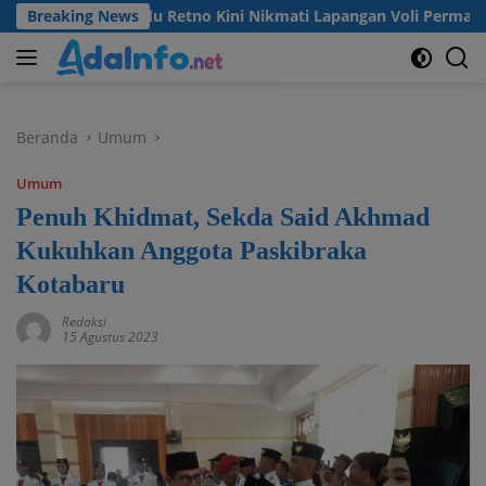
Langsung
 Desa Madu Retno Kini Nikmati Lapangan Voli Permanen Berkat
Breaking News
ke
konten
Beranda
Umum
Umum
Penuh Khidmat, Sekda Said Akhmad
Kukuhkan Anggota Paskibraka
Kotabaru
Redaksi
15 Agustus 2023