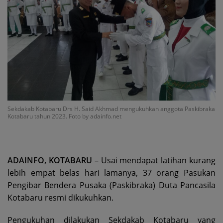
Sekdakab Kotabaru Drs H. Said Akhmad mengukuhkan anggota Paskibraka
Kotabaru tahun 2023. Foto by adainfo.net
ADAINFO, KOTABARU
– Usai mendapat latihan kurang
lebih empat belas hari lamanya, 37 orang Pasukan
Pengibar Bendera Pusaka (Paskibraka) Duta Pancasila
Kotabaru resmi dikukuhkan.
Pengukuhan dilakukan Sekdakab Kotabaru yang