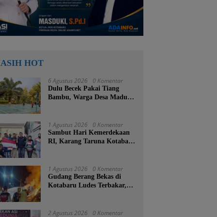
ASIH HOT
6 Agustus 2026
0 Komentar
Dulu Becek Pakai Tiang
Bambu, Warga Desa Madu
Retno Kini Nikmati
Lapangan Voli Permanen
Berkat Program Bupati
1 Agustus 2026
0 Komentar
Tanah Bumbu
Sambut Hari Kemerdekaan
RI, Karang Taruna Kotabaru
Turun ke Jalan Bagikan
Ratusan Bendera Merah
Putih
1 Agustus 2026
0 Komentar
Gudang Berang Bekas di
Kotabaru Ludes Terbakar,
Kerugian Ditaksir Capai
Ratusan Juta
2 Agustus 2026
0 Komentar