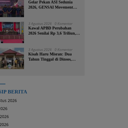
Gelar Pekan ASI Sedunia
2026, GENSAI Movement
Tegaskan Menyusui Bukan
Cuma Tugas Ibu
3 Agustus 2026
0 Komentar
Kawal APBD Perubahan
2026 Senilai Rp 3,6 Triliun,
DPRD Kotabaru Segera
Godok KUPA-PPAS
3 Agustus 2026
0 Komentar
Kisah Haru Misran: Dua
Tahun Tinggal di Dinsos,
Kini Dibangunkan Rumah
Baru oleh Bupati Tanah
Bumbu
SIP BERITA
tus 2026
 2026
 2026
2026