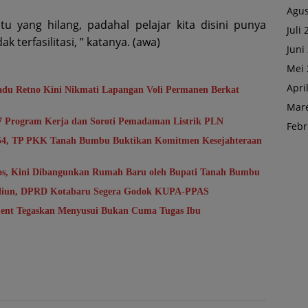
Agus
tu yang hilang, padahal pelajar kita disini punya
Juli
k terfasilitasi, ” katanya. (awa)
Juni
Mei 
Apri
du Retno Kini Nikmati Lapangan Voli Permanen Berkat
Mare
7 Program Kerja dan Soroti Pemadaman Listrik PLN
Febr
-54, TP PKK Tanah Bumbu Buktikan Komitmen Kesejahteraan
sos, Kini Dibangunkan Rumah Baru oleh Bupati Tanah Bumbu
riliun, DPRD Kotabaru Segera Godok KUPA-PPAS
ent Tegaskan Menyusui Bukan Cuma Tugas Ibu