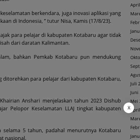
Apri
 keselamatan berkendara, juga inovasi aplikasi yang
Mare
an di Indonesia, ” tutur Nisa, Kamis (17/8/23).
Febr
Janu
ajak para pelajar di kabupaten Kotabaru agar tidak
Des
rpisah dari daratan Kalimantan.
Nov
 alam, bahkan Pemkab Kotabaru pun mendukung
Okto
Sep
Agus
 ditorehkan para pelajar dari kabupaten Kotabaru,
Juli
Juni
Khairian Anshari menjelaskan tahun 2023 Dishub
Mei 
jar Pelopor Keselamatan LLAJ tingkat kabupaten
X
Apri
Mare
Febr
um selama 5 tahun, padahal menurutnya Kotabaru
Janu
at nasional.