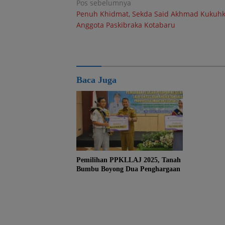
Navigasi
Pos sebelumnya
Penuh Khidmat, Sekda Said Akhmad Kukuh
pos
Anggota Paskibraka Kotabaru
Baca Juga
Pemilihan PPKLLAJ 2025, Tanah
Bumbu Boyong Dua Penghargaan