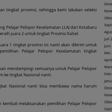
Des
n tingkat provinsi, sehingga kami lakukan seleksi
Nov
Okto
Sep
rang Pelajar Pelopor Keselamatan LLAJ dari Kotabaru
Agus
raih juara 2 untuk tingkat Provinsi Kalsel.
Juli
uara 1 tingkat provinsi ini nanti akan dikirim untuk
Juni
pemilihan Pelajar Pelopor Keselamatan tingkat
Mei 
Apri
Mare
 akan mendampingi semuanya untuk Pelajar Pelopor
Febr
 ke tingkat Nasional nanti.
Janu
tingkat Nasional nanti bisa membawa nama harum
Des
Nov
Okto
n kembali melaksanakan pemilihan Pelajar Pelopor
Sep