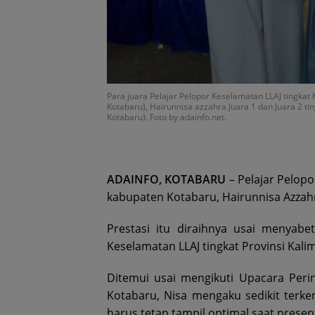
Para juara Pelajar Pelopor Keselamatan LLAJ tingkat 
Kotabaru), Hairunnisa azzahra Juara 1 dan Juara 2 t
Kotabaru). Foto by adainfo.net.
ADAINFO, KOTABARU
– Pelajar Pelopo
kabupaten Kotabaru, Hairunnisa Azzahr
Prestasi itu diraihnya usai menyabe
Keselamatan LLAJ tingkat Provinsi Kali
Ditemui usai mengikuti Upacara Peri
Kotabaru, Nisa mengaku sedikit terke
harus tetap tampil optimal saat present