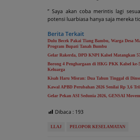
” Saya akan coba merintis lagi sesua
potensi luarbiasa hanya saja mereka tida
Berita Terkait
Dulu Becek Pakai Tiang Bambu, Warga Desa Ma
Program Bupati Tanah Bumbu
Gelar Rakerda, DPD KNPI Kalsel Matangkan 5
Borong 4 Penghargaan di HKG PKK Kalsel ke
Keluarga
Kisah Haru Misran: Dua Tahun Tinggal di Din
Kawal APBD Perubahan 2026 Senilai Rp 3,6 T
Gelar Pekan ASI Sedunia 2026, GENSAI Movem
Dibaca :
193
LLAJ
PELOPOR KESELAMATAN