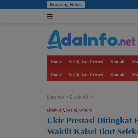
Langsung
Breaking News
Dulu 
ke
konten
Home
Kebijakan Privasi
Kontak
Ma
Home
Kebijakan Privasi
Kontak
Ma
Beranda
Eksekutif
Eksekutif
,
Sosial
,
Umum
Ukir Prestasi Ditingkat 
Wakili Kalsel Ikut Selek