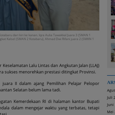
Kotabaru dari kiri ke kanan. Iqra Aulia Tawakkal Juara 3 (SMAN 1
ingkat Kalsel (SMAN 2 Kotabaru), Ahmad Dwi Rifani juara 2 (SMKN 1
r Keselamatan Lalu Lintas dan Angkutan Jalan (LLAJ)
a sukses menorehkan prestasi ditingkat Provinsi.
AR
t juara II dalam ajang Pemilihan Pelajar Pelopor
mantan Selatan belum lama tadi.
Agus
Juli
ngatan Kemerdekaan RI di halaman kantor Bupati
Juni
ndala dalam mengejar waktu yang terbatas, tetapi
Mei 
asi.