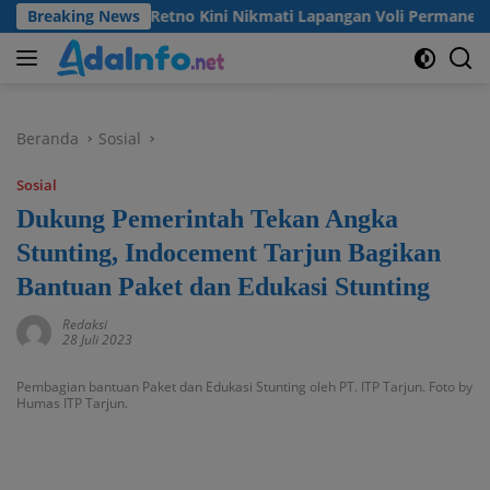
Langsung
Desa Madu Retno Kini Nikmati Lapangan Voli Permanen Berkat 
Breaking News
ke
konten
Beranda
Sosial
Sosial
Dukung Pemerintah Tekan Angka
Stunting, Indocement Tarjun Bagikan
Bantuan Paket dan Edukasi Stunting
Redaksi
28 Juli 2023
Pembagian bantuan Paket dan Edukasi Stunting oleh PT. ITP Tarjun. Foto by
Humas ITP Tarjun.