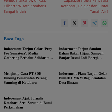
Pemuda talkshow di RGS,
Capaskibra Duta Pancasila
Gilbert : Wisata Kotabaru
Kotabaru, Belajar dan Cintai
Sangat Indah
Tanah Air !
Baca Juga
Indocement Tarjun Gelar ‘Pray
Indocement Tarjun Sambut
For Sumatera’, Media
Bahan Bakar Hijau: Sampah
Gathering Berbalut Solidaritas
Banjar Resmi Jadi Energi
Nasional di Hutan Meranti
Produksi Semen
Kotabaru
Mengintip Cara PT SDE
Indocement Plant Tarjun Gelar
Dukung Pemerintah Perangi
Bimtek UMKM Bagi Sembilan
Stunting di Kotabaru
Desa Binaan
Indocement Ajak Jurnalis
Kotabaru Seru-Seruan di Bumi
Perkemahan