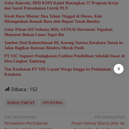
Gelar Rakerda, DPD KNPI Kalsel Matangkan 57 Program Kerja
dan Soroti Pemadaman Listrik PLN
Kisah Haru Misran: Dua Tahun Tinggal di Dinsos, Kini
Dibangunkan Rumah Baru oleh Bupati Tanah Bumbu
Gelar Pekan ASI Sedunia 2026, GENSAI Movement Tegaskan
Menyusui Bukan Cuma Tugas Ibu
Sambut Hari Kemerdekaan RI, Karang Taruna Kotabaru Turun ke
Jalan Bagikan Ratusan Bendera Merah Putih
PT SSC Support Peningkatan Fasilitas Pendidikan Sekolah Dasar di
Desa Lingkar Tambang
X
Tim Kesehatan PT SDE Layani Warga hingga ke Pedalaman
Kotabaru
Dibaca :
152
INDOCEMENT
STUNTING
Navigasi
Pos sebelumnya
Pos selanjutnya
Perwakilan Pertukaran
Pesan Fatma Idiana Jafar ke
pos