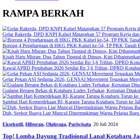
RAMPA BERKAH
Gelar Rakerda, DPD KNPI Kalsel Matangkan 57 Program Kerja dan
Borong 4 Penghargaan di HKG PKK Kalsel ke-54, TP PKK Tanah B
Kisah Haru Misran: Dua Tahun Tinggal di Dinsos, Kini Dibangunk
Kawal APBD Perubahan 2026 Senilai Rp 3,6 Triliun, DPRD Kota
Gelar Pekan ASI Sedunia 2026, GENSAI Movement Tegaskan Meny
Gudang Berang Bekas di Kotabaru Ludes Terbakar, Kerugian Ditaksi
Sambut Hari Kemerdekaan RI, Karang Taruna Kotabaru Turun ke Ja
Duh, Seekor Buaya Liar Muncul Dipermukiman Warga Pelajau Baru
Eksekutif
,
Hiburan
,
Olahraga
,
Pariwisata
20 Juli 2024
Top! Lomba Dayung Tradisional Lanal Kotabaru J