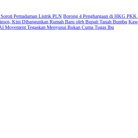
 Soroti Pemadaman Listrik PLN
Borong 4 Penghargaan di HKG PKK 
Dinsos, Kini Dibangunkan Rumah Baru oleh Bupati Tanah Bumbu
Kawa
AI Movement Tegaskan Menyusui Bukan Cuma Tugas Ibu