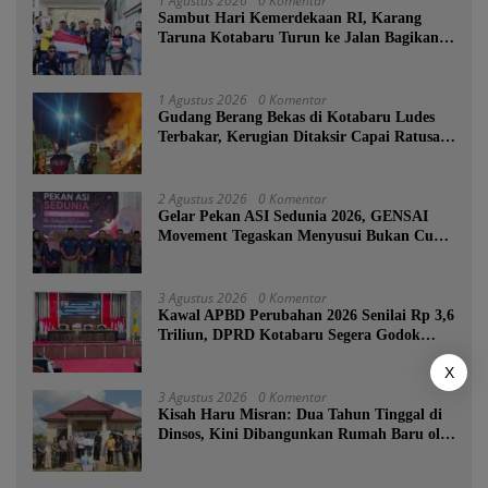
1 Agustus 2026
0 Komentar
Sambut Hari Kemerdekaan RI, Karang
Taruna Kotabaru Turun ke Jalan Bagikan
Ratusan Bendera Merah Putih
1 Agustus 2026
0 Komentar
Gudang Berang Bekas di Kotabaru Ludes
Terbakar, Kerugian Ditaksir Capai Ratusan
Juta
2 Agustus 2026
0 Komentar
Gelar Pekan ASI Sedunia 2026, GENSAI
Movement Tegaskan Menyusui Bukan Cuma
Tugas Ibu
3 Agustus 2026
0 Komentar
Kawal APBD Perubahan 2026 Senilai Rp 3,6
Triliun, DPRD Kotabaru Segera Godok
KUPA-PPAS
X
3 Agustus 2026
0 Komentar
Kisah Haru Misran: Dua Tahun Tinggal di
Dinsos, Kini Dibangunkan Rumah Baru oleh
Bupati Tanah Bumbu