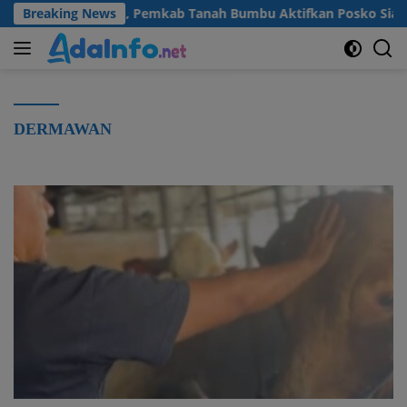
Langsung
 dan Kekeringan, Pemkab Tanah Bumbu Aktifkan Posko Siaga Benc
Breaking News
ke
konten
DERMAWAN