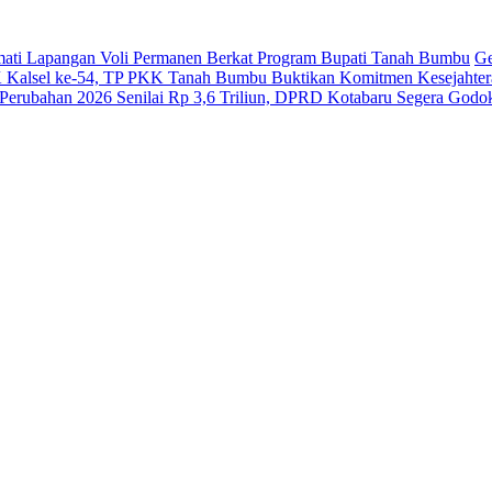
ati Lapangan Voli Permanen Berkat Program Bupati Tanah Bumbu
Ge
Kalsel ke-54, TP PKK Tanah Bumbu Buktikan Komitmen Kesejahter
erubahan 2026 Senilai Rp 3,6 Triliun, DPRD Kotabaru Segera Go