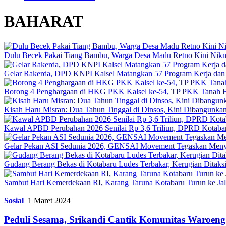
BAHARAT
Dulu Becek Pakai Tiang Bambu, Warga Desa Madu Retno Kini Nikm
Gelar Rakerda, DPD KNPI Kalsel Matangkan 57 Program Kerja dan
Borong 4 Penghargaan di HKG PKK Kalsel ke-54, TP PKK Tanah B
Kisah Haru Misran: Dua Tahun Tinggal di Dinsos, Kini Dibangunk
Kawal APBD Perubahan 2026 Senilai Rp 3,6 Triliun, DPRD Kota
Gelar Pekan ASI Sedunia 2026, GENSAI Movement Tegaskan Meny
Gudang Berang Bekas di Kotabaru Ludes Terbakar, Kerugian Ditaksi
Sambut Hari Kemerdekaan RI, Karang Taruna Kotabaru Turun ke Ja
Sosial
1 Maret 2024
Peduli Sesama, Srikandi Cantik Komunitas Waroeng