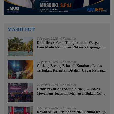
MASIH HOT
6 Agustus 2026
0 Komentar
Dulu Becek Pakai Tiang Bambu, Warga
Desa Madu Retno Kini Nikmati Lapangan
Voli Permanen Berkat Program Bupati
Tanah Bumbu
1 Agustus 2026
0 Komentar
Gudang Berang Bekas di Kotabaru Ludes
Terbakar, Kerugian Ditaksir Capai Ratusan
Juta
2 Agustus 2026
0 Komentar
Gelar Pekan ASI Sedunia 2026, GENSAI
Movement Tegaskan Menyusui Bukan Cuma
Tugas Ibu
3 Agustus 2026
0 Komentar
Kawal APBD Perubahan 2026 Senilai Rp 3,6