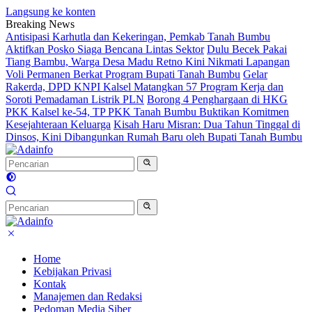
Langsung ke konten
Breaking News
Antisipasi Karhutla dan Kekeringan, Pemkab Tanah Bumbu
Aktifkan Posko Siaga Bencana Lintas Sektor
Dulu Becek Pakai
Tiang Bambu, Warga Desa Madu Retno Kini Nikmati Lapangan
Voli Permanen Berkat Program Bupati Tanah Bumbu
Gelar
Rakerda, DPD KNPI Kalsel Matangkan 57 Program Kerja dan
Soroti Pemadaman Listrik PLN
Borong 4 Penghargaan di HKG
PKK Kalsel ke-54, TP PKK Tanah Bumbu Buktikan Komitmen
Kesejahteraan Keluarga
Kisah Haru Misran: Dua Tahun Tinggal di
Dinsos, Kini Dibangunkan Rumah Baru oleh Bupati Tanah Bumbu
Home
Kebijakan Privasi
Kontak
Manajemen dan Redaksi
Pedoman Media Siber