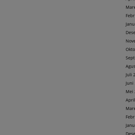
Mare
Febr
Janu
Des
Nov
Okto
Sep
Agus
Juli
Juni
Mei 
Apri
Mare
Febr
Janu
Des