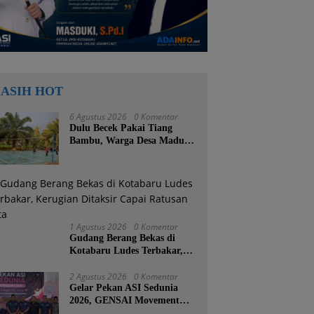
ASIH HOT
6 Agustus 2026
0 Komentar
Dulu Becek Pakai Tiang
Bambu, Warga Desa Madu
Retno Kini Nikmati
Lapangan Voli Permanen
Berkat Program Bupati
Tanah Bumbu
1 Agustus 2026
0 Komentar
Gudang Berang Bekas di
Kotabaru Ludes Terbakar,
Kerugian Ditaksir Capai
Ratusan Juta
2 Agustus 2026
0 Komentar
Gelar Pekan ASI Sedunia
2026, GENSAI Movement
Tegaskan Menyusui Bukan