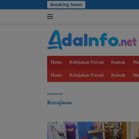
Langsung
Breaking News
ke
konten
Home
Kebijakan Privasi
Kontak
Ma
Home
Kebijakan Privasi
Kontak
Ma
Kerajinan