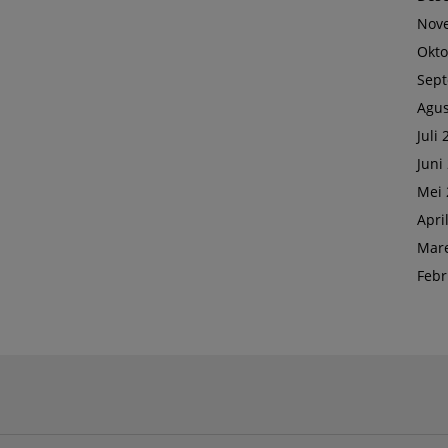
Nov
Okto
Sep
Agus
Juli
Juni
Mei 
Apri
Mare
Febr