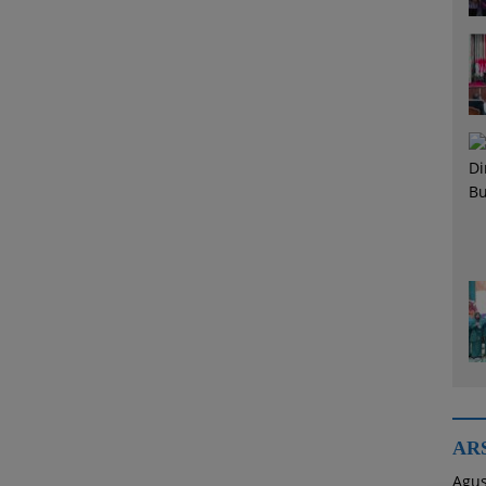
AR
Agus