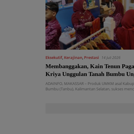
Eksekutif
,
Kerajinan
,
Prestasi
14 Juli 2026
Membanggakan, Kain Tenun Paga
Kriya Unggulan Tanah Bumbu Unj
HUT ke-46 Dekranas
ADAINFO, MAKASSAR – Produk UMKM asal Kabup
Bumbu (Tanbu), Kalimantan Selatan, sukses menc