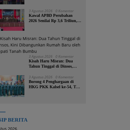
Cuma Tugas Ibu
3 Agustus 2026
0 Komentar
Kawal APBD Perubahan
2026 Senilai Rp 3,6 Triliun,
DPRD Kotabaru Segera
Godok KUPA-PPAS
3 Agustus 2026
0 Komentar
Kisah Haru Misran: Dua
Tahun Tinggal di Dinsos,
Kini Dibangunkan Rumah
Baru oleh Bupati Tanah
3 Agustus 2026
0 Komentar
Borong 4 Penghargaan di
Bumbu
HKG PKK Kalsel ke-54, TP
PKK Tanah Bumbu
Buktikan Komitmen
Kesejahteraan Keluarga
SIP BERITA
tus 2026