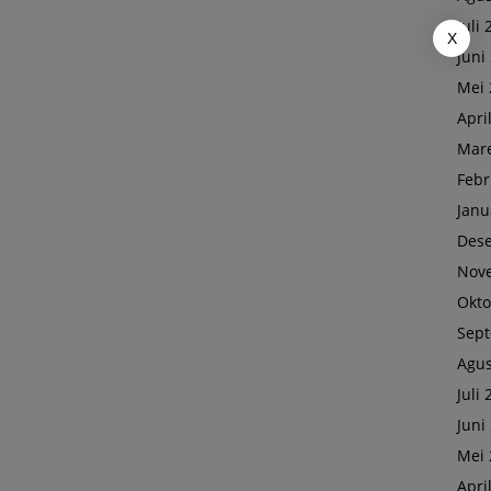
Juli
X
Juni
Mei 
Apri
Mare
Febr
Janu
Des
Nov
Okto
Sep
Agus
Juli
Juni
Mei 
Apri