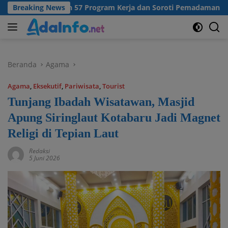
Langsung
l Matangkan 57 Program Kerja dan Soroti Pemadaman Listrik PL
Breaking News
ke
konten
Beranda
Agama
Agama
,
Eksekutif
,
Pariwisata
,
Tourist
Tunjang Ibadah Wisatawan, Masjid
Apung Siringlaut Kotabaru Jadi Magnet
Religi di Tepian Laut
Redaksi
5 Juni 2026