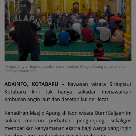
Pengunjung Siringlaut Kotabaru manfaatkan Masjid Apung untuk sholat.
Foto by adainfo.net
ADAINFO, KOTABARU
– Kawasan wisata Siringlaut
Kotabaru kini tak hanya sekadar menawarkan
embusan angin laut dan deretan kuliner lezat.
Kehadiran Masjid Apung di ikon wisata Bumi Saijaan ini
sukses mencuri perhatian pengunjung, sekaligus
memberikan kenyamanan ekstra bagi warga yang ingin
berlibur tanpa melupakan kewajiban ibadah.