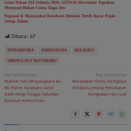
Gelar Pekan ASI Sedunia 2026, GENSAI Movement Tegaskan
Menyusui Bukan Cuma Tugas Ibu
Pegawai & Masyarakat Kotabaru Diminta Tertib Bayar Pajak
Setiap Tahun
Dibaca :
67
DISPARPORA
PARIWISATA
RELIGIUS
SIRINGLAUT KOTABARU
Navigasi
Pos sebelumnya
Pos selanjutnya
Maknai Hari Bhayangkara ke-
Wisatawan Serbu Siringlaut
pos
80, Polres Kotabaru Gelar
Kotabaru Jelang Penutupan
Bakti Religi hingga Salurkan
Rangkaian Hari Jadi
Bantuan Kebersihan