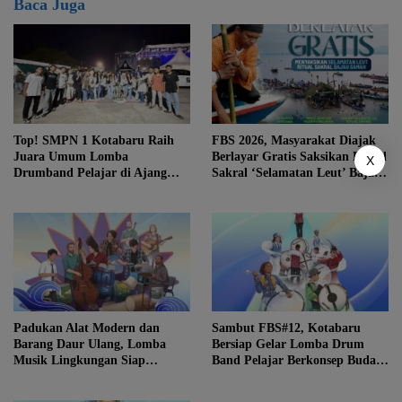
Baca Juga
Top! SMPN 1 Kotabaru Raih
FBS 2026, Masyarakat Diajak
Juara Umum Lomba
Berlayar Gratis Saksikan Ritual
X
Drumband Pelajar di Ajang
Sakral ‘Selamatan Leut’ Bajau
FBS ke-12
Samah
Padukan Alat Modern dan
Sambut FBS#12, Kotabaru
Barang Daur Ulang, Lomba
Bersiap Gelar Lomba Drum
Musik Lingkungan Siap
Band Pelajar Berkonsep Budaya
Meriahkan Festival Budaya
Lokal
Saijaan #12