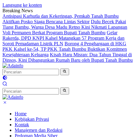
Langsung ke konten
Breaking News
Antisipasi Karhutla dan Kekeringan, Pemkab Tanah Bumbu
Aktifkan Posko Siaga Bencana Lintas Sektor
Dulu Becek Pakai
Tiang Bambu, Warga Desa Madu Retno Kini Nikmati Lapangan
Voli Permanen Berkat Program Bupati Tanah Bumbu
Gelar
Rakerda, DPD KNPI Kalsel Matangkan 57 Program Kerja dan
Soroti Pemadaman Listrik PLN
Borong 4 Penghargaan di HKG
PKK Kalsel ke-54, TP PKK Tanah Bumbu Buktikan Komitmen
Kesejahteraan Keluarga
Kisah Haru Misran: Dua Tahun Tinggal di
Dinsos, Kini Dibangunkan Rumah Baru oleh Bupati Tanah Bumbu
Home
Kebijakan Privasi
Kontak
Manajemen dan Redaksi
Pedoman Media Siber