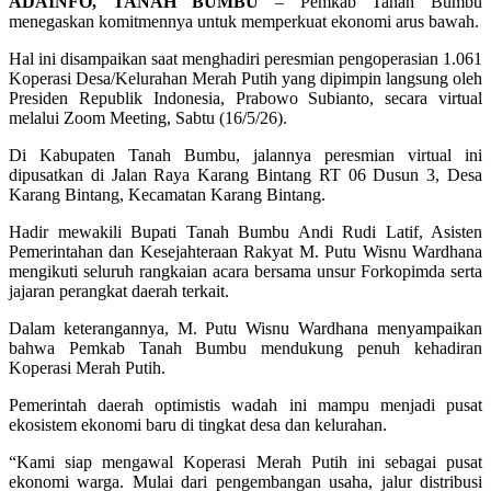
ADAINFO, TANAH BUMBU
– Pemkab Tanah Bumbu
menegaskan komitmennya untuk memperkuat ekonomi arus bawah.
Hal ini disampaikan saat menghadiri peresmian pengoperasian 1.061
Koperasi Desa/Kelurahan Merah Putih yang dipimpin langsung oleh
Presiden Republik Indonesia, Prabowo Subianto, secara virtual
melalui Zoom Meeting, Sabtu (16/5/26).
Di Kabupaten Tanah Bumbu, jalannya peresmian virtual ini
dipusatkan di Jalan Raya Karang Bintang RT 06 Dusun 3, Desa
Karang Bintang, Kecamatan Karang Bintang.
Hadir mewakili Bupati Tanah Bumbu Andi Rudi Latif, Asisten
Pemerintahan dan Kesejahteraan Rakyat M. Putu Wisnu Wardhana
mengikuti seluruh rangkaian acara bersama unsur Forkopimda serta
jajaran perangkat daerah terkait.
Dalam keterangannya, M. Putu Wisnu Wardhana menyampaikan
bahwa Pemkab Tanah Bumbu mendukung penuh kehadiran
Koperasi Merah Putih.
Pemerintah daerah optimistis wadah ini mampu menjadi pusat
ekosistem ekonomi baru di tingkat desa dan kelurahan.
“Kami siap mengawal Koperasi Merah Putih ini sebagai pusat
ekonomi warga. Mulai dari pengembangan usaha, jalur distribusi