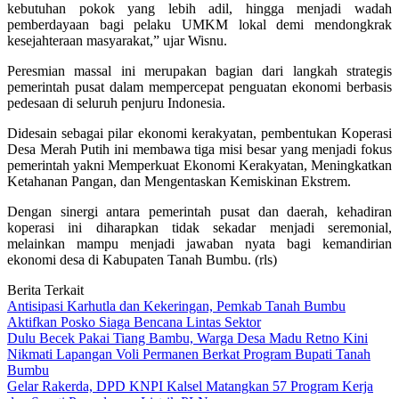
kebutuhan pokok yang lebih adil, hingga menjadi wadah
pemberdayaan bagi pelaku UMKM lokal demi mendongkrak
kesejahteraan masyarakat,” ujar Wisnu.
Peresmian massal ini merupakan bagian dari langkah strategis
pemerintah pusat dalam mempercepat penguatan ekonomi berbasis
pedesaan di seluruh penjuru Indonesia.
Didesain sebagai pilar ekonomi kerakyatan, pembentukan Koperasi
Desa Merah Putih ini membawa tiga misi besar yang menjadi fokus
pemerintah yakni Memperkuat Ekonomi Kerakyatan, Meningkatkan
Ketahanan Pangan, dan Mengentaskan Kemiskinan Ekstrem.
Dengan sinergi antara pemerintah pusat dan daerah, kehadiran
koperasi ini diharapkan tidak sekadar menjadi seremonial,
melainkan mampu menjadi jawaban nyata bagi kemandirian
ekonomi desa di Kabupaten Tanah Bumbu. (rls)
Berita Terkait
Antisipasi Karhutla dan Kekeringan, Pemkab Tanah Bumbu
Aktifkan Posko Siaga Bencana Lintas Sektor
Dulu Becek Pakai Tiang Bambu, Warga Desa Madu Retno Kini
Nikmati Lapangan Voli Permanen Berkat Program Bupati Tanah
Bumbu
Gelar Rakerda, DPD KNPI Kalsel Matangkan 57 Program Kerja