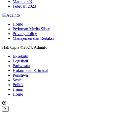
Maret 2023
Februari 2023
Home
Pedoman Media Siber
Privacy Policy
Manajemen dan Redaksi
Hak Cipta ©2024. Adainfo
Eksekutif
Legislatif
Pariwisata
Hukum dan Kriminal
Peristiwa
Sosial
Politik
Umum
Home
X