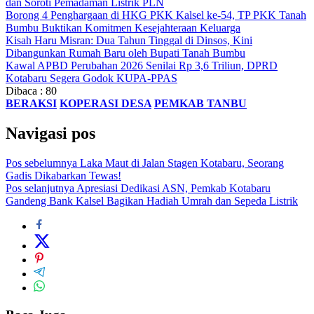
dan Soroti Pemadaman Listrik PLN
Borong 4 Penghargaan di HKG PKK Kalsel ke-54, TP PKK Tanah
Bumbu Buktikan Komitmen Kesejahteraan Keluarga
Kisah Haru Misran: Dua Tahun Tinggal di Dinsos, Kini
Dibangunkan Rumah Baru oleh Bupati Tanah Bumbu
Kawal APBD Perubahan 2026 Senilai Rp 3,6 Triliun, DPRD
Kotabaru Segera Godok KUPA-PPAS
Dibaca :
80
BERAKSI
KOPERASI DESA
PEMKAB TANBU
Navigasi pos
Pos sebelumnya
Laka Maut di Jalan Stagen Kotabaru, Seorang
Gadis Dikabarkan Tewas!
Pos selanjutnya
Apresiasi Dedikasi ASN, Pemkab Kotabaru
Gandeng Bank Kalsel Bagikan Hadiah Umrah dan Sepeda Listrik