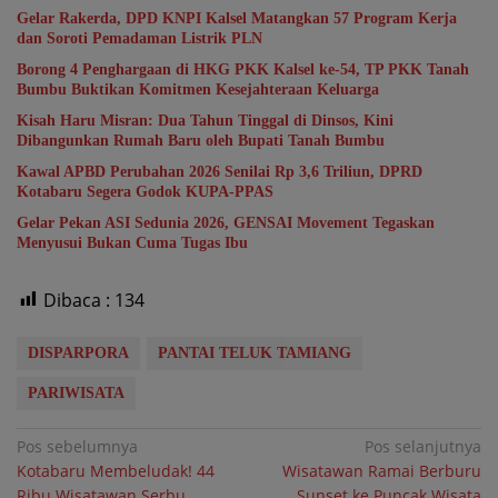
Gelar Rakerda, DPD KNPI Kalsel Matangkan 57 Program Kerja
dan Soroti Pemadaman Listrik PLN
Borong 4 Penghargaan di HKG PKK Kalsel ke-54, TP PKK Tanah
Bumbu Buktikan Komitmen Kesejahteraan Keluarga
Kisah Haru Misran: Dua Tahun Tinggal di Dinsos, Kini
Dibangunkan Rumah Baru oleh Bupati Tanah Bumbu
Kawal APBD Perubahan 2026 Senilai Rp 3,6 Triliun, DPRD
Kotabaru Segera Godok KUPA-PPAS
Gelar Pekan ASI Sedunia 2026, GENSAI Movement Tegaskan
Menyusui Bukan Cuma Tugas Ibu
Dibaca :
134
DISPARPORA
PANTAI TELUK TAMIANG
PARIWISATA
Navigasi
Pos sebelumnya
Pos selanjutnya
Kotabaru Membeludak! 44
Wisatawan Ramai Berburu
pos
Ribu Wisatawan Serbu
Sunset ke Puncak Wisata