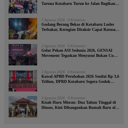
Taruna Kotabaru Turun ke Jalan Bagikan
Ratusan Bendera Merah Putih
1 Agustus 2026
0 Komentar
Gudang Berang Bekas di Kotabaru Ludes
Terbakar, Kerugian Ditaksir Capai Ratusan
Juta
2 Agustus 2026
0 Komentar
Gelar Pekan ASI Sedunia 2026, GENSAI
Movement Tegaskan Menyusui Bukan Cuma
Tugas Ibu
3 Agustus 2026
0 Komentar
Kawal APBD Perubahan 2026 Senilai Rp 3,6
Triliun, DPRD Kotabaru Segera Godok
KUPA-PPAS
3 Agustus 2026
0 Komentar
Kisah Haru Misran: Dua Tahun Tinggal di
Dinsos, Kini Dibangunkan Rumah Baru oleh
Bupati Tanah Bumbu