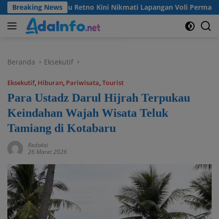
Langsung
esa Madu Retno Kini Nikmati Lapangan Voli Permanen Berkat P
Breaking News
ke
konten
Beranda
Eksekutif
Eksekutif
,
Hiburan
,
Pariwisata
,
Tourist
Para Ustadz Darul Hijrah Terpukau
Keindahan Wajah Wisata Teluk
Tamiang di Kotabaru
Redaksi
26 Maret 2026