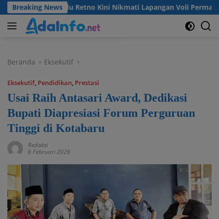
Langsung
Desa Madu Retno Kini Nikmati Lapangan Voli Permanen Berkat 
Breaking News
ke
konten
Beranda
Eksekutif
Eksekutif
,
Pendidikan
,
Prestasi
Usai Raih Antasari Award, Dedikasi
Bupati Diapresiasi Forum Perguruan
Tinggi di Kotabaru
Redaksi
6 Februari 2026