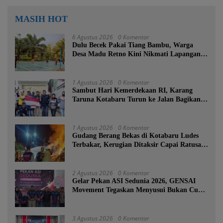
MASIH HOT
6 Agustus 2026
0 Komentar
Dulu Becek Pakai Tiang Bambu, Warga
Desa Madu Retno Kini Nikmati Lapangan
Voli Permanen Berkat Program Bupati
Tanah Bumbu
1 Agustus 2026
0 Komentar
Sambut Hari Kemerdekaan RI, Karang
Taruna Kotabaru Turun ke Jalan Bagikan
Ratusan Bendera Merah Putih
1 Agustus 2026
0 Komentar
Gudang Berang Bekas di Kotabaru Ludes
Terbakar, Kerugian Ditaksir Capai Ratusan
Juta
2 Agustus 2026
0 Komentar
Gelar Pekan ASI Sedunia 2026, GENSAI
Movement Tegaskan Menyusui Bukan Cuma
Tugas Ibu
3 Agustus 2026
0 Komentar