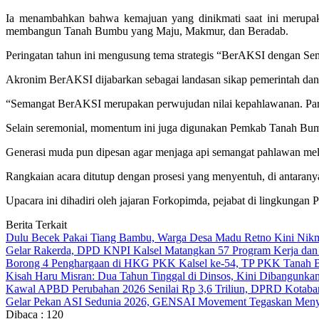
Ia menambahkan bahwa kemajuan yang dinikmati saat ini merupaka
membangun Tanah Bumbu yang Maju, Makmur, dan Beradab.
Peringatan tahun ini mengusung tema strategis “BerAKSI dengan 
Akronim BerAKSI dijabarkan sebagai landasan sikap pemerintah dan ma
“Semangat BerAKSI merupakan perwujudan nilai kepahlawanan. Para 
Selain seremonial, momentum ini juga digunakan Pemkab Tanah Bum
Generasi muda pun dipesan agar menjaga api semangat pahlawan melalu
Rangkaian acara ditutup dengan prosesi yang menyentuh, di antara
Upacara ini dihadiri oleh jajaran Forkopimda, pejabat di lingkungan
Berita Terkait
Dulu Becek Pakai Tiang Bambu, Warga Desa Madu Retno Kini Nikm
Gelar Rakerda, DPD KNPI Kalsel Matangkan 57 Program Kerja dan
Borong 4 Penghargaan di HKG PKK Kalsel ke-54, TP PKK Tanah B
Kisah Haru Misran: Dua Tahun Tinggal di Dinsos, Kini Dibangunk
Kawal APBD Perubahan 2026 Senilai Rp 3,6 Triliun, DPRD Kota
Gelar Pekan ASI Sedunia 2026, GENSAI Movement Tegaskan Meny
Dibaca :
120