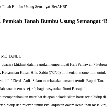
kab Tanah Bumbu Usung Semangat 'BerAKSI'
80, Pemkab Tanah Bumbu Usung Semangat ‘
o by MC TANBU.
acara khidmat dalam rangka memperingati Hari Pahlawan 7 Februar
n, Kecamatan Kusan Hilir, Sabtu (7/2/26) ini menjadi momentum untu
kol Inf Zierda Aulia Salam membacakan amanat tertulis Bupati Tanah
ah catatan emas sejarah bagi masyarakat Bumi Bersujud.
mempertahankan martabat delapan dekade silam harus tetap hidup di 
tetap hidup dan relevan untuk kita lanjutkan dalam kehidupan masa kin