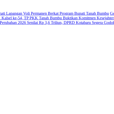
ati Lapangan Voli Permanen Berkat Program Bupati Tanah Bumbu
Ge
Kalsel ke-54, TP PKK Tanah Bumbu Buktikan Komitmen Kesejahter
erubahan 2026 Senilai Rp 3,6 Triliun, DPRD Kotabaru Segera Go