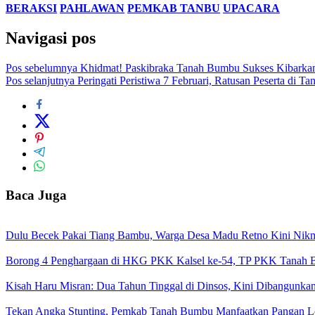
BERAKSI
PAHLAWAN
PEMKAB TANBU
UPACARA
Navigasi pos
Pos sebelumnya
Khidmat! Paskibraka Tanah Bumbu Sukses Kibarkan 
Pos selanjutnya
Peringati Peristiwa 7 Februari, Ratusan Peserta di T
Baca Juga
Dulu Becek Pakai Tiang Bambu, Warga Desa Madu Retno Kini Nikm
Borong 4 Penghargaan di HKG PKK Kalsel ke-54, TP PKK Tanah B
Kisah Haru Misran: Dua Tahun Tinggal di Dinsos, Kini Dibangunk
Tekan Angka Stunting, Pemkab Tanah Bumbu Manfaatkan Pangan 