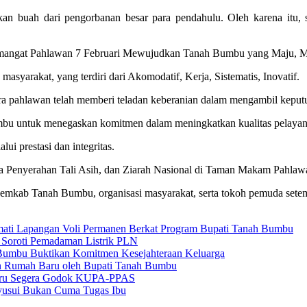
n buah dari pengorbanan besar para pendahulu. Oleh karena itu, s
Semangat Pahlawan 7 Februari Mewujudkan Tanah Bumbu yang Maju, 
syarakat, yang terdiri dari Akomodatif, Kerja, Sistematis, Inovatif.
pahlawan telah memberi teladan keberanian dalam mengambil keputusa
bu untuk menegaskan komitmen dalam meningkatkan kualitas pelayan
i prestasi dan integritas.
nya Penyerahan Tali Asih, dan Ziarah Nasional di Taman Makam Pahla
 Pemkab Tanah Bumbu, organisasi masyarakat, serta tokoh pemuda setemp
ati Lapangan Voli Permanen Berkat Program Bupati Tanah Bumbu
 Soroti Pemadaman Listrik PLN
umbu Buktikan Komitmen Kesejahteraan Keluarga
an Rumah Baru oleh Bupati Tanah Bumbu
baru Segera Godok KUPA-PPAS
usui Bukan Cuma Tugas Ibu