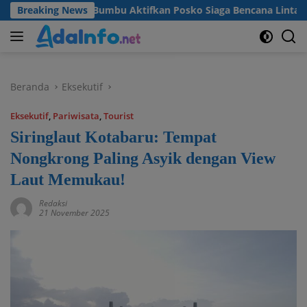
Langsung
b Tanah Bumbu Aktifkan Posko Siaga Bencana Lintas Sektor
Breaking News
ke
konten
Beranda
Eksekutif
Eksekutif
,
Pariwisata
,
Tourist
Siringlaut Kotabaru: Tempat
Nongkrong Paling Asyik dengan View
Laut Memukau!
Redaksi
21 November 2025