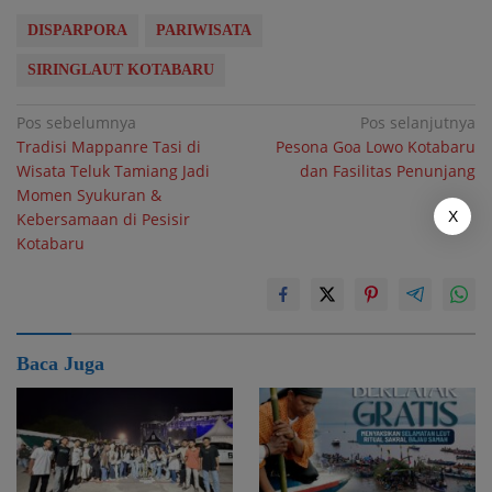
DISPARPORA
PARIWISATA
SIRINGLAUT KOTABARU
Navigasi
Pos sebelumnya
Pos selanjutnya
Tradisi Mappanre Tasi di
Pesona Goa Lowo Kotabaru
pos
Wisata Teluk Tamiang Jadi
dan Fasilitas Penunjang
Momen Syukuran &
X
Kebersamaan di Pesisir
Kotabaru
Baca Juga