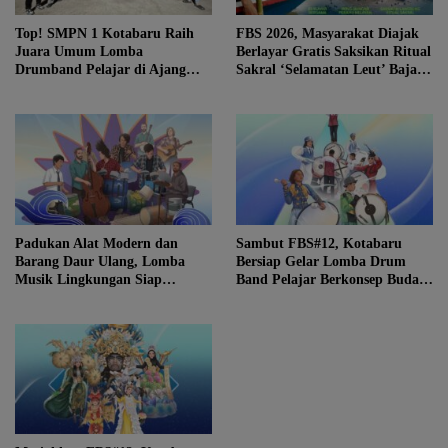
Top! SMPN 1 Kotabaru Raih
FBS 2026, Masyarakat Diajak
Juara Umum Lomba
Berlayar Gratis Saksikan Ritual
Drumband Pelajar di Ajang
Sakral ‘Selamatan Leut’ Bajau
FBS ke-12
Samah
Padukan Alat Modern dan
Sambut FBS#12, Kotabaru
Barang Daur Ulang, Lomba
Bersiap Gelar Lomba Drum
Musik Lingkungan Siap
Band Pelajar Berkonsep Budaya
Meriahkan Festival Budaya
Lokal
Saijaan #12