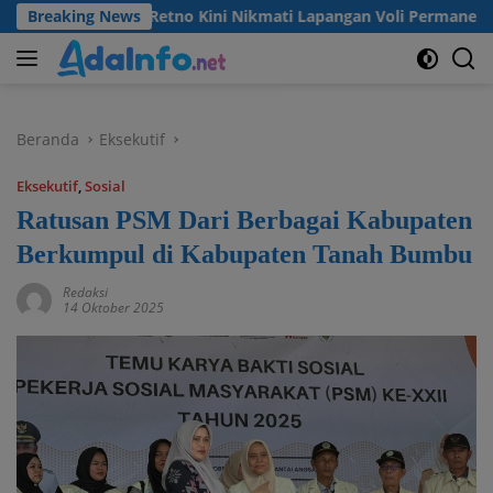
Langsung
esa Madu Retno Kini Nikmati Lapangan Voli Permanen Berkat P
Breaking News
ke
konten
Beranda
Eksekutif
Eksekutif
,
Sosial
Ratusan PSM Dari Berbagai Kabupaten
Berkumpul di Kabupaten Tanah Bumbu
Redaksi
14 Oktober 2025