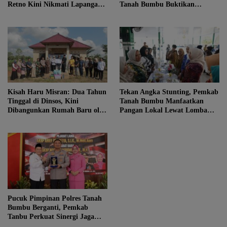
Retno Kini Nikmati Lapangan
Tanah Bumbu Buktikan
Voli Permanen Berkat Program
Komitmen Kesejahteraan
Bupati Tanah Bumbu
Keluarga
Kisah Haru Misran: Dua Tahun
Tekan Angka Stunting, Pemkab
Tinggal di Dinsos, Kini
Tanah Bumbu Manfaatkan
Dibangunkan Rumah Baru oleh
Pangan Lokal Lewat Lomba
Bupati Tanah Bumbu
B2SA 2026
Pucuk Pimpinan Polres Tanah
Bumbu Berganti, Pemkab
Tanbu Perkuat Sinergi Jaga
Kondusivitas Daerah