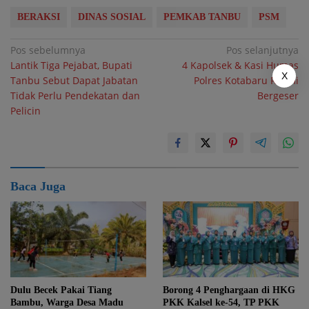
BERAKSI
DINAS SOSIAL
PEMKAB TANBU
PSM
Navigasi
Pos sebelumnya
Pos selanjutnya
Lantik Tiga Pejabat, Bupati
4 Kapolsek & Kasi Humas
pos
X
Tanbu Sebut Dapat Jabatan
Polres Kotabaru Resmi
Tidak Perlu Pendekatan dan
Bergeser
Pelicin
Baca Juga
Dulu Becek Pakai Tiang
Borong 4 Penghargaan di HKG
Bambu, Warga Desa Madu
PKK Kalsel ke-54, TP PKK