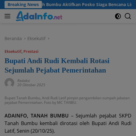
Langsung
 Pemkab Tanah Bumbu Aktifkan Posko Siaga Bencana Lintas Sekto
Breaking News
ke
konten
Beranda
Eksekutif
Eksekutif
,
Prestasi
Bupati Andi Rudi Kembali Rotasi
Sejumlah Pejabat Pemerintahan
Redaksi
20 Oktober 2025
Bupati Tanah Bumbu, Andi Rudi Latif pimpin pengambilan sumpah jabatan
pejabat Pemerintahan. Foto by MC TANBU.
ADAINFO, TANAH BUMBU
– Sejumlah pejabat SKPD
Tanah Bumbu kembali dirotasi oleh Bupati Andi Rudi
Latif, Senin (20/10/25).