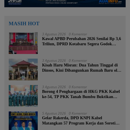
MASIH HOT
3 Agustus 2026
0 Komentar
Kawal APBD Perubahan 2026 Senilai Rp 3,6
Triliun, DPRD Kotabaru Segera Godok
KUPA-PPAS
3 Agustus 2026
0 Komentar
Kisah Haru Misran: Dua Tahun Tinggal di
Dinsos, Kini Dibangunkan Rumah Baru oleh
Bupati Tanah Bumbu
3 Agustus 2026
0 Komentar
Borong 4 Penghargaan di HKG PKK Kalsel
ke-54, TP PKK Tanah Bumbu Buktikan
Komitmen Kesejahteraan Keluarga
5 Agustus 2026
0 Komentar
Gelar Rakerda, DPD KNPI Kalsel
Matangkan 57 Program Kerja dan Soroti
Pemadaman Listrik PLN