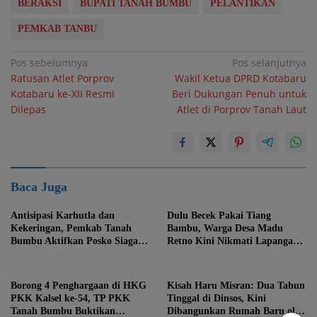
BERAKSI
BUPATI TANAH BUMBU
PELANTIKAN
PEMKAB TANBU
Navigasi
Pos sebelumnya
Pos selanjutnya
Ratusan Atlet Porprov
Wakil Ketua DPRD Kotabaru
pos
Kotabaru ke-XII Resmi
Beri Dukungan Penuh untuk
Dilepas
Atlet di Porprov Tanah Laut
Baca Juga
Antisipasi Karhutla dan
Dulu Becek Pakai Tiang
Kekeringan, Pemkab Tanah
Bambu, Warga Desa Madu
Bumbu Aktifkan Posko Siaga
Retno Kini Nikmati Lapangan
Bencana Lintas Sektor
Voli Permanen Berkat Program
Bupati Tanah Bumbu
Borong 4 Penghargaan di HKG
Kisah Haru Misran: Dua Tahun
PKK Kalsel ke-54, TP PKK
Tinggal di Dinsos, Kini
Tanah Bumbu Buktikan
Dibangunkan Rumah Baru oleh