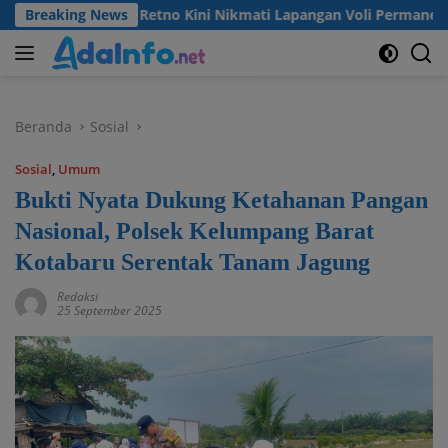
Langsung
 Desa Madu Retno Kini Nikmati Lapangan Voli Permanen Berkat
Breaking News
ke
konten
Beranda
Sosial
Sosial
,
Umum
Bukti Nyata Dukung Ketahanan Pangan
Nasional, Polsek Kelumpang Barat
Kotabaru Serentak Tanam Jagung
Redaksi
25 September 2025