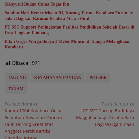
Menyusui Bukan Cuma Tugas Ibu
Sambut Hari Kemerdekaan RI, Karang Taruna Kotabaru Turun ke
Jalan Bagikan Ratusan Bendera Merah Putih
PT SSC Support Peningkatan Fasilitas Pendidikan Sekolah Dasar di
Desa Lingkar Tambang
Bikin Geger Warga Buaya 3 Meter Muncul di Sungai Melangkaian
Kotabaru
Dibaca :
971
JAGUNG
KETAHANAN PANGAN
POLSEK
TANAM
Navigasi
Pos sebelumnya
Pos selanjutnya
Kodim 1004 Kotabaru Gelar
PT SSC Dorong Budidaya
pos
Pelatihan Anyaman Pandan
Maggot sebagai Usaha Baru
Laut, Dorong Kreatifitas
Bagi Warga Binaan
Anggota Persit Kartika
Chandra Kirana