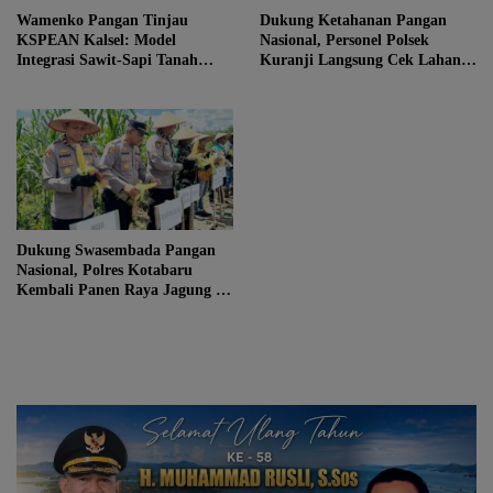
Wamenko Pangan Tinjau
Dukung Ketahanan Pangan
KSPEAN Kalsel: Model
Nasional, Personel Polsek
Integrasi Sawit-Sapi Tanah
Kuranji Langsung Cek Lahan
Bumbu Jadi Role Model
Pertanian Jagung
Nasional
Dukung Swasembada Pangan
Nasional, Polres Kotabaru
Kembali Panen Raya Jagung di
Lahan Seluas 1,5 Hektar