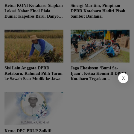
Ketua KONI Kotabaru Siapkan
Sinergi Maritim, Pimpinan
Lokasi Nobar Final Piala
DPRD Kotabaru Hadiri Pisah
Dunia; Kapolres Baru, Danyon
Sambut Danlanal
hingga Danlanal Turun Tangan
Sisi Lain Anggota DPRD
Jaga Ekosistem ‘Bumi Sa-
Kotabaru, Rahmad Pilih Turun
Ijaan’, Ketua Komisi II DPRD
X
ke Sawah Saat Mudik ke Jawa
Kotabaru Tegaskan
Keberpihakan pada Nelayan
Lokal
Ketua DPC PDI-P Zulkifli