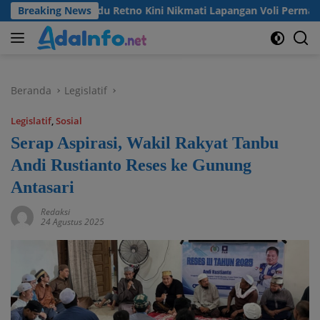
Langsung
a Desa Madu Retno Kini Nikmati Lapangan Voli Permanen Berka
Breaking News
ke
konten
Beranda
Legislatif
Legislatif
,
Sosial
Serap Aspirasi, Wakil Rakyat Tanbu
Andi Rustianto Reses ke Gunung
Antasari
Redaksi
24 Agustus 2025