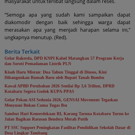
masyarakat untuk terlibat langsung dalam reses.
“Semoga apa yang sudah kami sampaikan dapat
diakomodir dengan baik sehingga warga dapat
merasakan apa yang menjadi harapan selama ini,”
ungkapnya menutup. (Red).
Berita Terkait
Gelar Rakerda, DPD KNPI Kalsel Matangkan 57 Program Kerja
dan Soroti Pemadaman Listrik PLN
Kisah Haru Misran: Dua Tahun Tinggal di Dinsos, Kini
Dibangunkan Rumah Baru oleh Bupati Tanah Bumbu
Kawal APBD Perubahan 2026 Senilai Rp 3,6 Triliun, DPRD
Kotabaru Segera Godok KUPA-PPAS
Gelar Pekan ASI Sedunia 2026, GENSAI Movement Tegaskan
Menyusui Bukan Cuma Tugas Ibu
Sambut Hari Kemerdekaan RI, Karang Taruna Kotabaru Turun ke
Jalan Bagikan Ratusan Bendera Merah Putih
PT SSC Support Peningkatan Fasilitas Pendidikan Sekolah Dasar di
Desa Lingkar Tambang