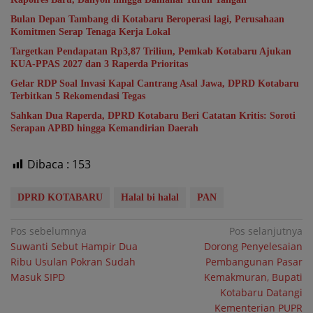
Bulan Depan Tambang di Kotabaru Beroperasi lagi, Perusahaan
Komitmen Serap Tenaga Kerja Lokal
Targetkan Pendapatan Rp3,87 Triliun, Pemkab Kotabaru Ajukan
KUA-PPAS 2027 dan 3 Raperda Prioritas
Gelar RDP Soal Invasi Kapal Cantrang Asal Jawa, DPRD Kotabaru
Terbitkan 5 Rekomendasi Tegas
Sahkan Dua Raperda, DPRD Kotabaru Beri Catatan Kritis: Soroti
Serapan APBD hingga Kemandirian Daerah
Dibaca :
153
DPRD KOTABARU
Halal bi halal
PAN
Navigasi
Pos sebelumnya
Pos selanjutnya
Suwanti Sebut Hampir Dua
Dorong Penyelesaian
pos
Ribu Usulan Pokran Sudah
Pembangunan Pasar
Masuk SIPD
Kemakmuran, Bupati
Kotabaru Datangi
Kementerian PUPR