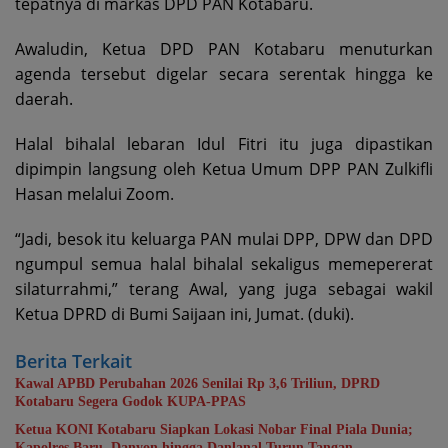
tepatnya di markas DPD PAN Kotabaru.
Awaludin, Ketua DPD PAN Kotabaru menuturkan
agenda tersebut digelar secara serentak hingga ke
daerah.
Halal bihalal lebaran Idul Fitri itu juga dipastikan
dipimpin langsung oleh Ketua Umum DPP PAN Zulkifli
Hasan melalui Zoom.
“Jadi, besok itu keluarga PAN mulai DPP, DPW dan DPD
ngumpul semua halal bihalal sekaligus memepererat
silaturrahmi,” terang Awal, yang juga sebagai wakil
Ketua DPRD di Bumi Saijaan ini, Jumat. (duki).
Berita Terkait
Kawal APBD Perubahan 2026 Senilai Rp 3,6 Triliun, DPRD
Kotabaru Segera Godok KUPA-PPAS
Ketua KONI Kotabaru Siapkan Lokasi Nobar Final Piala Dunia;
Kapolres Baru, Danyon hingga Danlanal Turun Tangan