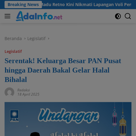
Langsung
 Warga Desa Madu Retno Kini Nikmati Lapangan Voli Permanen 
Breaking News
ke
konten
Beranda
Legislatif
Legislatif
Serentak! Keluarga Besar PAN Pusat
hingga Daerah Bakal Gelar Halal
Bihalal
Redaksi
18 April 2025