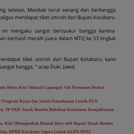
pang selatan, Masduki turut senang dan berbangga
aligus mendapat tiket umroh dari Bupati Kotabaru.
i ini mengaku sangat bersyukur bangga karena
tan berhasil meraih juara dalam MTQ ke 53 tingkat
 mendapat tiket umroh dari Bupati Kotabaru, kami
 sangat bangga, ” ucap Duki. (awa)
du Retno Kini Nikmati Lapangan Voli Permanen Berkat
7 Program Kerja dan Soroti Pemadaman Listrik PLN
-54, TP PKK Tanah Bumbu Buktikan Komitmen Kesejahteraan
sos, Kini Dibangunkan Rumah Baru oleh Bupati Tanah Bumbu
riliun, DPRD Kotabaru Segera Godok KUPA-PPAS