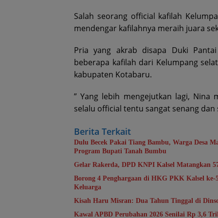
Salah seorang official kafilah Kelum
mendengar kafilahnya meraih juara sek
Pria yang akrab disapa Duki Panta
beberapa kafilah dari Kelumpang sela
kabupaten Kotabaru.
” Yang lebih mengejutkan lagi, Nina
selalu official tentu sangat senang dan
Berita Terkait
Dulu Becek Pakai Tiang Bambu, Warga Desa Ma
Program Bupati Tanah Bumbu
Gelar Rakerda, DPD KNPI Kalsel Matangkan 5
Borong 4 Penghargaan di HKG PKK Kalsel ke
Keluarga
Kisah Haru Misran: Dua Tahun Tinggal di Din
Kawal APBD Perubahan 2026 Senilai Rp 3,6 T