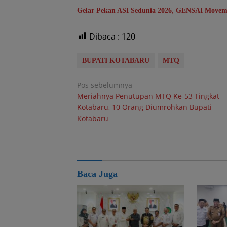
Gelar Pekan ASI Sedunia 2026, GENSAI Movem
Dibaca :
120
BUPATI KOTABARU
MTQ
Navigasi
Pos sebelumnya
Meriahnya Penutupan MTQ Ke-53 Tingkat
pos
Kotabaru, 10 Orang Diumrohkan Bupati
Kotabaru
Baca Juga