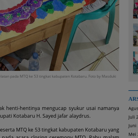
latan pada MTQ ke 53 tingkat kabupaten Kotabaru. Foto by Masduki
AR
tak henti-hentinya mengucap syukur usai namanya
Agus
upati Kotabaru H. Sayed jafar alaydrus.
Juli
Juni
peserta MTQ ke 53 tingkat kabupaten Kotabaru yang
Mei 
 pada acara closing ceremony MTQ, Rabu malam