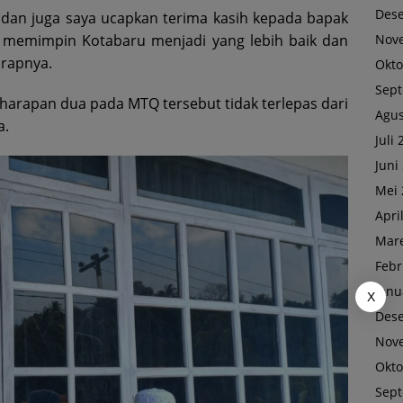
Des
a, dan juga saya ucapkan terima kasih kepada bapak
Nov
t memimpin Kotabaru menjadi yang lebih baik dan
arapnya.
Okto
Sep
 harapan dua pada MTQ tersebut tidak terlepas dari
Agus
a.
Juli
Juni
Mei 
Apri
Mare
Febr
Janu
X
Des
Nov
Okto
Sep