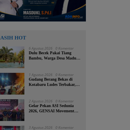
ASIH HOT
6 Agustus 2026
0 Komentar
Dulu Becek Pakai Tiang
Bambu, Warga Desa Madu
Retno Kini Nikmati
Lapangan Voli Permanen
Berkat Program Bupati
1 Agustus 2026
0 Komentar
Tanah Bumbu
Gudang Berang Bekas di
Kotabaru Ludes Terbakar,
Kerugian Ditaksir Capai
Ratusan Juta
2 Agustus 2026
0 Komentar
Gelar Pekan ASI Sedunia
2026, GENSAI Movement
Tegaskan Menyusui Bukan
Cuma Tugas Ibu
3 Agustus 2026
0 Komentar