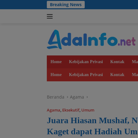
Langsung
Breaking News
Dulu Becek Pakai Tiang
ke
konten
Home
Kebijakan Privasi
Kontak
Ma
Home
Kebijakan Privasi
Kontak
Ma
Beranda
Agama
Agama
,
Eksekutif
,
Umum
Juara Hiasan Mushaf, N
Kaget dapat Hadiah Um