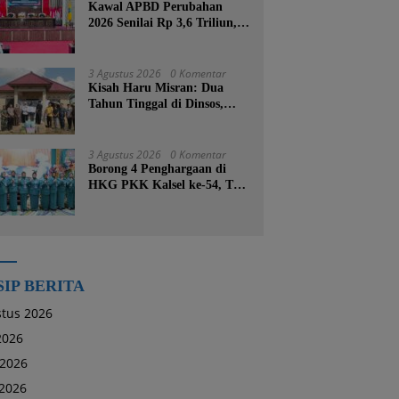
Kawal APBD Perubahan
2026 Senilai Rp 3,6 Triliun,
DPRD Kotabaru Segera
Godok KUPA-PPAS
3 Agustus 2026
0 Komentar
Kisah Haru Misran: Dua
Tahun Tinggal di Dinsos,
Kini Dibangunkan Rumah
Baru oleh Bupati Tanah
Bumbu
3 Agustus 2026
0 Komentar
Borong 4 Penghargaan di
HKG PKK Kalsel ke-54, TP
PKK Tanah Bumbu
Buktikan Komitmen
Kesejahteraan Keluarga
SIP BERITA
tus 2026
 2026
 2026
2026