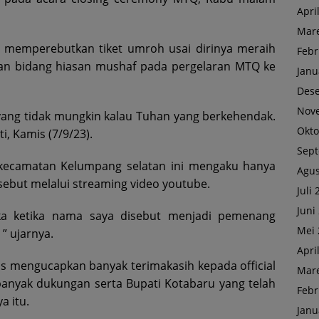
Apri
Mare
k memperebutkan tiket umroh usai dirinya meraih
Febr
ran bidang hiasan mushaf pada pergelaran MTQ ke
Janu
Des
Nov
a yang tidak mungkin kalau Tuhan yang berkehendak.
Okto
i, Kamis (7/9/23).
Sep
 kecamatan Kelumpang selatan ini mengaku hanya
Agus
but melalui streaming video youtube.
Juli
Juni
ka ketika nama saya disebut menjadi pemenang
Mei 
” ujarnya.
Apri
tas mengucapkan banyak terimakasih kepada official
Mare
nyak dukungan serta Bupati Kotabaru yang telah
Febr
 itu.
Janu