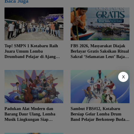
Baca Juga
Top! SMPN 1 Kotabaru Raih
FBS 2026, Masyarakat Diajak
Juara Umum Lomba
Berlayar Gratis Saksikan Ritual
Drumband Pelajar di Ajang
Sakral ‘Selamatan Leut’ Bajau
FBS ke-12
Samah
X
Padukan Alat Modern dan
Sambut FBS#12, Kotabaru
Barang Daur Ulang, Lomba
Bersiap Gelar Lomba Drum
Musik Lingkungan Siap
Band Pelajar Berkonsep Budaya
Meriahkan Festival Budaya
Lokal
Saijaan #12