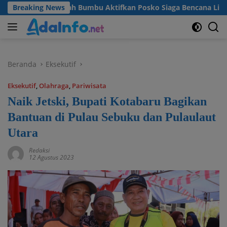
Langsung
kab Tanah Bumbu Aktifkan Posko Siaga Bencana Lintas Sektor
Breaking News
ke
konten
Beranda
Eksekutif
Eksekutif
,
Olahraga
,
Pariwisata
Naik Jetski, Bupati Kotabaru Bagikan
Bantuan di Pulau Sebuku dan Pulaulaut
Utara
Redaksi
12 Agustus 2023