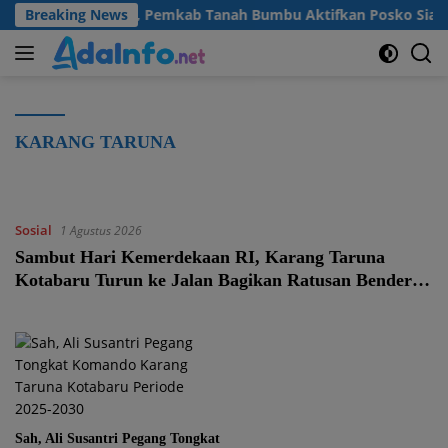
Langsung
a dan Kekeringan, Pemkab Tanah Bumbu Aktifkan Posko Siaga Ben
Breaking News
ke
konten
KARANG TARUNA
Sosial
1 Agustus 2026
Sambut Hari Kemerdekaan RI, Karang Taruna
Kotabaru Turun ke Jalan Bagikan Ratusan Bendera
Merah Putih
Sah, Ali Susantri Pegang Tongkat