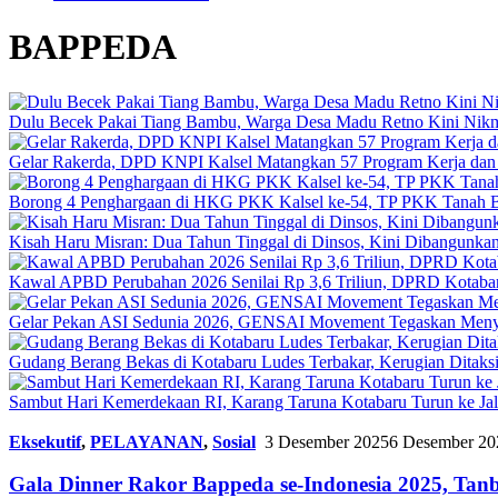
BAPPEDA
Dulu Becek Pakai Tiang Bambu, Warga Desa Madu Retno Kini Nikm
Gelar Rakerda, DPD KNPI Kalsel Matangkan 57 Program Kerja dan
Borong 4 Penghargaan di HKG PKK Kalsel ke-54, TP PKK Tanah B
Kisah Haru Misran: Dua Tahun Tinggal di Dinsos, Kini Dibangunk
Kawal APBD Perubahan 2026 Senilai Rp 3,6 Triliun, DPRD Kota
Gelar Pekan ASI Sedunia 2026, GENSAI Movement Tegaskan Meny
Gudang Berang Bekas di Kotabaru Ludes Terbakar, Kerugian Ditaksi
Sambut Hari Kemerdekaan RI, Karang Taruna Kotabaru Turun ke Ja
Eksekutif
,
PELAYANAN
,
Sosial
3 Desember 2025
6 Desember 20
Gala Dinner Rakor Bappeda se-Indonesia 2025, Ta