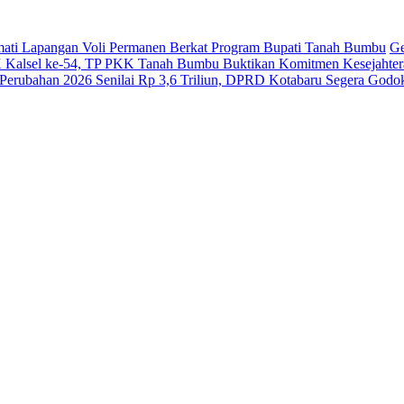
ati Lapangan Voli Permanen Berkat Program Bupati Tanah Bumbu
Ge
Kalsel ke-54, TP PKK Tanah Bumbu Buktikan Komitmen Kesejahter
erubahan 2026 Senilai Rp 3,6 Triliun, DPRD Kotabaru Segera Go