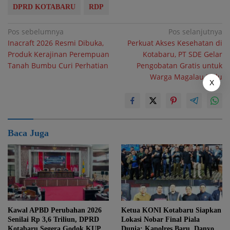
DPRD KOTABARU
RDP
Navigasi
Pos sebelumnya
Pos selanjutnya
Inacraft 2026 Resmi Dibuka,
Perkuat Akses Kesehatan di
pos
Produk Kerajinan Perempuan
Kotabaru, PT SDE Gelar
Tanah Bumbu Curi Perhatian
Pengobatan Gratis untuk
Warga Magalau Hulu
X
Baca Juga
Kawal APBD Perubahan 2026
Ketua KONI Kotabaru Siapkan
Senilai Rp 3,6 Triliun, DPRD
Lokasi Nobar Final Piala
Kotabaru Segera Godok KUPA-
Dunia; Kapolres Baru, Danyon