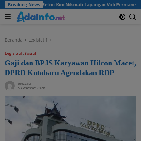
Langsung
Madu Retno Kini Nikmati Lapangan Voli Permanen Berkat Progr
Breaking News
ke
konten
Beranda
Legislatif
Legislatif
,
Sosial
Gaji dan BPJS Karyawan Hilcon Macet,
DPRD Kotabaru Agendakan RDP
Redaksi
9 Februari 2026