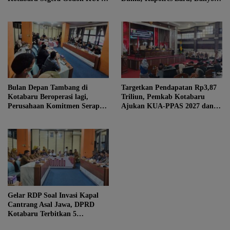
PPAS
hingga Danlanal Turun Tangan
Bulan Depan Tambang di
Targetkan Pendapatan Rp3,87
Kotabaru Beroperasi lagi,
Triliun, Pemkab Kotabaru
Perusahaan Komitmen Serap
Ajukan KUA-PPAS 2027 dan 3
Tenaga Kerja Lokal
Raperda Prioritas
Gelar RDP Soal Invasi Kapal
Cantrang Asal Jawa, DPRD
Kotabaru Terbitkan 5
Rekomendasi Tegas