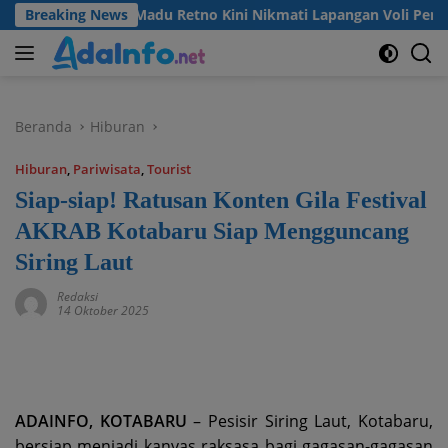
Langsung
, Warga Desa Madu Retno Kini Nikmati Lapangan Voli Permanen
Breaking News
ke
konten
Beranda
Hiburan
Hiburan
,
Pariwisata
,
Tourist
Siap-siap! Ratusan Konten Gila Festival
AKRAB Kotabaru Siap Mengguncang
Siring Laut
Redaksi
14 Oktober 2025
ADAINFO, KOTABARU
– Pesisir Siring Laut, Kotabaru,
bersiap menjadi kanvas raksasa bagi gagasan-gagasan