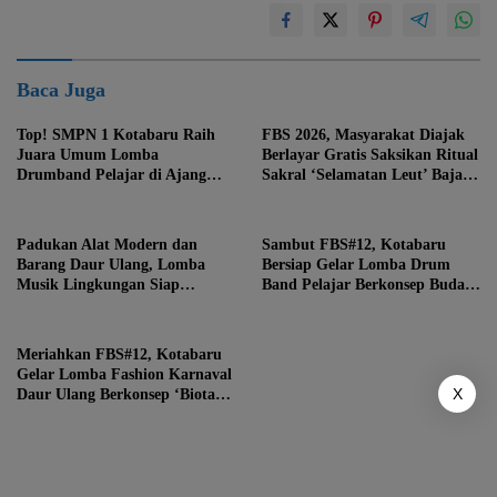
Baca Juga
Top! SMPN 1 Kotabaru Raih
FBS 2026, Masyarakat Diajak
Juara Umum Lomba
Berlayar Gratis Saksikan Ritual
Drumband Pelajar di Ajang
Sakral ‘Selamatan Leut’ Bajau
FBS ke-12
Samah
Padukan Alat Modern dan
Sambut FBS#12, Kotabaru
Barang Daur Ulang, Lomba
Bersiap Gelar Lomba Drum
Musik Lingkungan Siap
Band Pelajar Berkonsep Budaya
Meriahkan Festival Budaya
Lokal
Saijaan #12
Meriahkan FBS#12, Kotabaru
Gelar Lomba Fashion Karnaval
X
Daur Ulang Berkonsep ‘Biota
Laut Extravaganza’