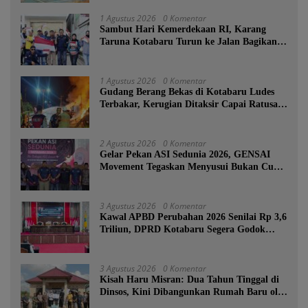
Tanah Bumbu
1 Agustus 2026
0 Komentar
Sambut Hari Kemerdekaan RI, Karang
Taruna Kotabaru Turun ke Jalan Bagikan
Ratusan Bendera Merah Putih
1 Agustus 2026
0 Komentar
Gudang Berang Bekas di Kotabaru Ludes
Terbakar, Kerugian Ditaksir Capai Ratusan
Juta
2 Agustus 2026
0 Komentar
Gelar Pekan ASI Sedunia 2026, GENSAI
Movement Tegaskan Menyusui Bukan Cuma
Tugas Ibu
3 Agustus 2026
0 Komentar
Kawal APBD Perubahan 2026 Senilai Rp 3,6
Triliun, DPRD Kotabaru Segera Godok
KUPA-PPAS
3 Agustus 2026
0 Komentar
Kisah Haru Misran: Dua Tahun Tinggal di
Dinsos, Kini Dibangunkan Rumah Baru oleh
Bupati Tanah Bumbu