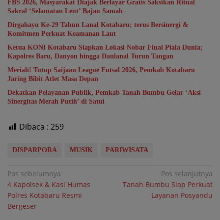
FBS 2026, Masyarakat Diajak Berlayar Gratis Saksikan Ritual
Sakral ‘Selamatan Leut’ Bajau Samah
Dirgahayu Ke-29 Tahun Lanal Kotabaru; terus Bersinergi &
Komitmen Perkuat Keamanan Laut
Ketua KONI Kotabaru Siapkan Lokasi Nobar Final Piala Dunia;
Kapolres Baru, Danyon hingga Danlanal Turun Tangan
Meriah! Tutup Saijaan League Futsal 2026, Pemkab Kotabaru
Jaring Bibit Atlet Masa Depan
Dekatkan Pelayanan Publik, Pemkab Tanah Bumbu Gelar ‘Aksi
Sinergitas Merah Putih’ di Satui
Dibaca :
259
DISPARPORA
MUSIK
PARIWISATA
Navigasi
Pos sebelumnya
Pos selanjutnya
4 Kapolsek & Kasi Humas
Tanah Bumbu Siap Perkuat
pos
Polres Kotabaru Resmi
Layanan Posyandu
Bergeser